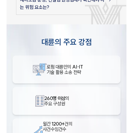
는 위험 요소는?
대륜의 주요 강점
로펌 대륜만의
AI·IT
기술 활용 소송 전략
260명 이상
의
주요 구성원
월간
1200+
건의
사건수임건수