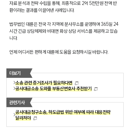
자료 분석과 전략 수립을 통해, 최종적으로 2억 5천만원 전액 반
언론보도
공지사항
환이라는 결과를 이끌어낸 사례입니다.
법률 블로그
법률서식
법무법인 대륜은 전국 각 지역에 분사무소를 운영하며 365일 24
뉴스레터/브로슈어
시간 긴급 상담체제와 비대면 화상 상담 서비스를 제공하고 있습
세미나
니다. 
대륜법률상담예약
언제 어디서든 편하게 대륜에 도움을 요청하시길 바랍니다. 
대륜법률상담예약
더보기
소송 관련 증거조사가 필요하다면
공사대금소송 도와줄 부동산변호사 추천받기
관련기사
공사대금청구소송, 하도급법 위반 여부에 따라 대응전략
달라져야