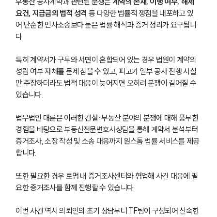
부동산 공사계약과 관련된 분쟁은
 계약의 존재, 이행 여부, 해제 
요건, 지급금의 법적 성격
 등 다양한 법률적 쟁점을 내포하고 있
주요 업무사례
어 단순한 민사소송보다 높은 법률 해석과 증거 정리가 요구됩니
사례분석/최신동향
다.
법률정보
법률지식인
고객후기
특히 계약서가 구두와 서면이 혼합되어 있는 경우 법원이 계약의 
성립 여부 자체를 문제 삼을 수 있고, 피고가 일부 공사 진행 사실
만 주장하더라도 법적 대응이 늦어지면 오히려 분쟁이 길어질 수 
업무분야
있습니다.
건설부 업무
법무법인 대륜은 이러한 건설·부동산 분야의 분쟁에 대해 풍부한 
전체
경험을 바탕으로 부동산전문변호사상담을 통해 계약서 분석부터 
증거조사, 소장 작성 및 소송 대응까지 원스톱 법률 서비스를 제공
구성원 소개
합니다.
부동산전문변호사
또한 필요한 경우 로펌 내 증거조사센터와 협업해 사건 대응에 필
요한 증거조사를 함께 진행할 수 있습니다.
소식/자료
이번 사건 역시 의뢰인의 초기 상담부터 TF팀이 구성되어 신속한 