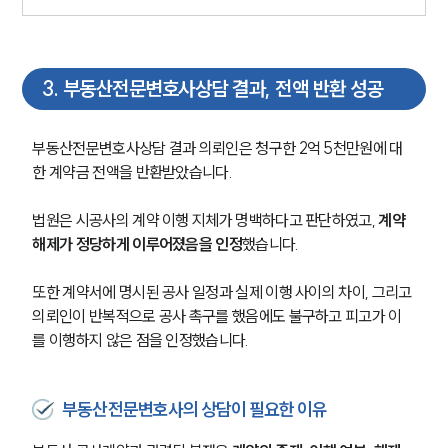
3
.
부동산전문변호사상담 결과, 전액 반환 성공
부동산전문변호사상담 결과 의뢰인은 청구한 2억 5천만원에 대
한 계약금 전액을 반환받았습니다.
팀소개
법원은 시공사의 계약 이행 지체가 명백하다고 판단하였고, 
계약 
해제가 정당하게 이루어졌음을 인정
했습니다.
팀소개
대륜의 강점
또한 계약서에 명시된 공사 일정과 실제 이행 사이의 차이, 그리고 
오시는 길
의뢰인이 반복적으로 공사 촉구를 했음에도 불구하고 피고가 이
글로벌 파트너 로펌
를 이행하지 않은 점을 인정했습니다. 
고객의 소리
통합검색
AI대륜
부동산전문변호사의 상담이 필요한 이유
업무사례