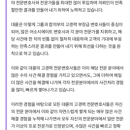
야 전문변호사와 전문가들을 최대한 많이 투입하여 의뢰인이 만족
팀소개
할만한 결과를 만들어 내기 위하여 노력하고 있습니다.
팀소개
대륜은 이렇게 그룹과 합의부의 고경력 부장급 변호사들이 중심이
대륜의 강점
되어, 많은 어소시에이트 변호사과 각 분야 전문가를 지휘하고, 해
오시는 길
당 사건에 한 치의 빈틈 없이 철저히 대응하여 고객의 기대에 부응
글로벌 파트너 로펌
고객의 소리
하는 만족스러운 결과를 만들어 내기 위해 최선을 다하는 것을 원
통합검색
칙으로 하고 있습니다.
AI대륜
이와 같이 대륜의 고경력 전문변호사들은 이미 해당 전문 분야에서
업무사례
많은 수의 사건 해결 경험을 가지고 있으면서도, 그에 더하여 매일
더 많은 사건을 해결해 나가며 각자 전문분야에서의 사건처리 경험
주요 업무사례
을 많이, 빠르게 쌓아나가고 있습니다.
사례분석/최신동향
법률정보
이러한 경험을 바탕으로 모든 대륜의 고경력 전문변호사들은 자신
법률지식인
고객후기
의 전문 분야에서 이와 같이 자연스럽게 쌓게 되는 매우 많은 사건
해결 경험을 누적해 나가면서 모두 자신의 전문분야에서 일반 전문
가 이상의 프로 전문가로 인정받으며, 수많은 사건을 빠르고 정확
업무분야