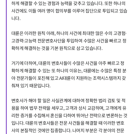
하게 해결할 수 있는 경험과 능력을 갖추고 있습니다. 또한 하나의
사건에도 이들 여러 명이 합의부를 이루어 집단으로 투입되고 있습
건설부 업무
전체
니다.
대륜은 이러한 원칙 아래, 하나의 사건에 최대한 많은 수의 고경험·
구성원 소개
고경력·고능력 전문변호사단을 투입하여 수많은 사건을 빠르고 정
확하게 해결하는 것을 기본 원칙으로 삼고 있습니다.
부동산전문변호사
거기에 더하여, 대륜의 변호사들이 수많은 사건을 아주 빠르고 정
소식/자료
확하게 해결할 수 있는 또 하나의 이유는, 대륜에는 수많은 특정 분
야 전문가들이 포진해 있고 AI대륜이 지원하는 조력시스템까지 갖
언론보도
춰져 있기 때문입니다.
공지사항
법률 블로그
법률서식
변호사가 해야 할 일은 사실관계에 대하여 정확한 법리 검토 및 적
뉴스레터/브로슈어
용을 하여 법무 전략을 세우고, 고객과 상시 교감하며, 고객에게 유
세미나
리한 증거를 수집해서 혼신을 다하여 뛰어난 전략으로 변론하는 것
입니다. 대륜의 변호사들은 전문 사건들을 해결할 때 이러한 변호
사의 본질적인 것에만 집중합니다. 나머지 부분은 각 분야의 전문
대륜법률상담예약