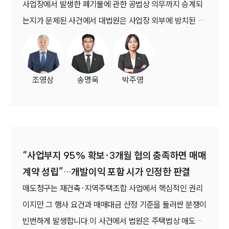
사업장에서 발생한 폐기물에 관한 공법상 의무까지 승계되
는지가 문제된 사건에서 대법원은 사업장 외부에 방치된 폐
소식/자료
기물 역시 원칙적으로 승계 대상에 포함된다고 판단했습니
언론보도
다.다만 대법원은 인수인이 외부 폐기물의 존재를 알지 못했
공지사항
고 그와 같이 알지 못한 데 정당한 사유가 있는 경우까지 일
법률 블로그
조영삼
송명욱
박주영
법률서식
률적으로 책임을 부담시킬 수는 없다고 보았습니다.원심은
뉴스레터/브로슈어
사업장을 경매로 인수한 이상 사업장 외부 폐기물에 대한 처
세미나
리의무 역시 모두 승계된다고 판단했으나 대법원은 인수인
의 인식 가능성과 자기책임원리에 관한 심리가 필요하다고
대륜법률상담예약
보아 원심판결을 파기환송했습니다.(대법원 2026. 1. 15.
“사업부지 95% 확보·3개월 협의 충족하면 매매
대륜법률상담예약
선고 2023두62830 판결)
계약 성립”…개발이익 포함 시가 인정한 판결
매도청구는 재건축·지역주택조합 사업에서 핵심적인 권리
이지만 그 행사 요건과 매매대금 산정 기준을 둘러싼 분쟁이
빈번하게 발생합니다.이 사건에서 법원은 주택법상 매도청