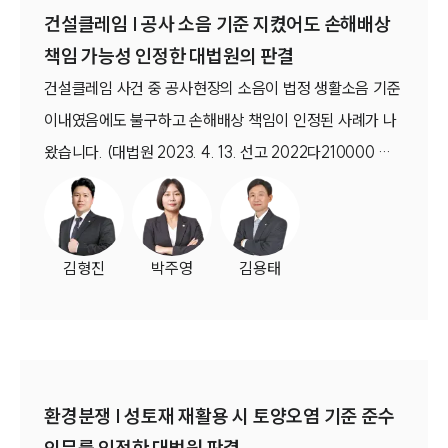
건설클레임 | 공사 소음 기준 지켰어도 손해배상
책임 가능성 인정한 대법원의 판결
건설클레임 사건 중 공사현장의 소음이 법정 생활소음 기준
이내였음에도 불구하고 손해배상 책임이 인정된 사례가 나
왔습니다. (대법원 2023. 4. 13. 선고 2022다210000 판
결)
김형진
박주영
김용태
팀소개
팀소개
대륜의 강점
오시는 길
글로벌 파트너 로펌
환경분쟁 | 성토재 재활용 시 토양오염 기준 준수
고객의 소리