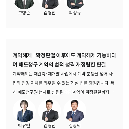
보증약관상 면책 사유가 발생했다고 보았습니다.대법원 역
고병준
김형진
박정규
시 이를 그대로 수긍하며, 임차인의 점유가 더 이상 임차권
에 기초한 점유로 볼 수 없게 되는 이상 주민등록은 공시방
법으로서 기능을 상실하고 대항력은 소유권 취득 시점에 소
멸한다고 판시했습니다.(대법원 2026. 1. 8. 선고 2025다
213466 판결)
계약해제 | 확정판결 이후에도 계약해제 가능하다
며 매도청구 계약의 법적 성격 재정립한 판결
계약해제는 재건축·재개발 사업에서 계약 분쟁을 넘어 사
업의 진행 자체를 좌우할 수 있는 핵심 법률 쟁점입니다. 특
히 매도청구권 행사로 성립된 매매계약이 확정판결까지 받
은 경우에도 해제가 가능한지 여부는 실무에서 지속적으로
문제되어 왔습니다. 이 사건에서 법원은 재건축조합이 매도
청구권을 행사하여 매매계약이 성립하고 확정판결까지 받
박유빈
김형진
김광덕