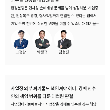
의무를 인정한 대법원 판결
통합검색
AI대륜
환경분쟁은 민사상 손해배상 문제를 넘어 행정처분, 사업중
단, 원상복구 명령, 형사책임까지 연결될 수 있다는 점에서
업무사례
기업 운영 전반에 상당한 영향을 미칠 수 있습니다.폐기물을
주요 업무사례
건축·토목공사 현장의 성토재로 재활용한 업체가 토양오염
사례분석/최신동향
우려기준을 초과한 오염물질 검출을 이유로 조치명령을 받
법률정보
법률지식인
은 사안에서 대법원은 “재활용 기준에 명시 규정이 없더라
고객후기
고정항
박정규
김형진
도 환경오염 방지를 위한 준수사항은 별도로 적용된다”고
판단하였습니다.이는 폐기물 재활용 관련 환경분쟁에서 법
업무분야
원이 환경보호 목적과 사전예방 원칙을 중심으로 규정을 해
건설부 업무
석하였다는 점에서 실무상 참고할 필요가 있는 판결입니다.
전체
(대법원 2025. 4. 3. 선고 2023두31454 판결)
사업장 외부 폐기물도 책임져야 하나..경매 인수
인의 책임 범위를 다룬 대법원 판결
구성원 소개
사업장폐기물배출자의 사업장을 경매로 인수한 경우 해당
부동산전문변호사