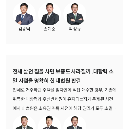
구권 행사 요건인 사업부지 95% 이상 권원 확보 및 3개월
이상의 구체적·실질적 협의가 충족된 경우 매도청구 의사
표시가 도달한 시점에 시가에 의한 매매계약이 곧바로 성립
김광덕
손계준
박정규
한다고 판단했습니다.또한 해당 시가는 단순한 현재 거래가
격이 아니라 개발이익이 반영된 객관적 거래가격으로 보아
야 한다는 점을 확실히 하였습니다. (서울남부지방법원
2025. 1. 14. 선고 2023가단261818 판결)
전세 살던 집을 사면 보증도 사라질까..대항력 소
멸 시점을 명확히 한 대법원 판결
전세로 거주하던 주택을 임차인이 직접 매수한 경우, 기존에
취득한 대항력과 우선변제권이 유지되는지가 문제된 사건
에서 대법원은 소유권 취득 시점에 해당 권리가 모두 소멸한
다고 판단했습니다.원심은 임차인이 주택을 취득하면서 대
항력과 우선변제권을 상실했고 이에 따라 전세금안심대출