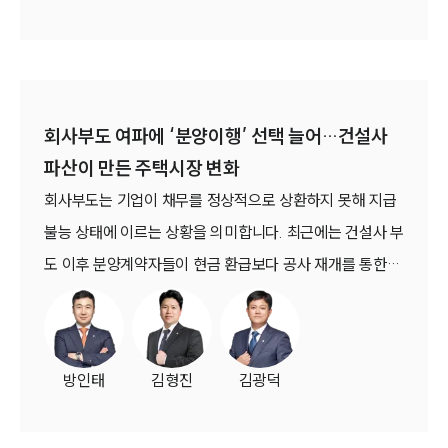
은 경우라 하더라도 이후 매매대금을 지급하지 않는다면 민
법상 채무불이행을 이유로 계약해제가 가능하다고 판단했
습니다. 또한 계약이 적법하게 해제된 이후 이루어진 공탁은
이미 발생한 해제의 효력을 되돌릴 수 없다고 보아 재건축
실무에서 빈번히 활용되던 사후 공탁을 통한 분쟁 회피 전략
회사부도 여파에 ‘분양이행’ 선택 늘어…건설사
에도 일정한 한계를 제시했습니다. (서울남부지방법원
파산이 만든 주택시장 변화
2025. 6. 19. 선고 2024가합101088 판결)
회사부도는 기업이 채무를 정상적으로 상환하지 못해 지급
불능 상태에 이르는 상황을 의미합니다. 최근에는 건설사 부
도 이후 분양계약자들이 현금 환급보다 공사 재개를 통한
‘분양이행’을 선택하는 사례가 증가하면서 건설 시장의 새로
운 흐름이 나타나고 있습니다.
방인태
김형진
김광덕