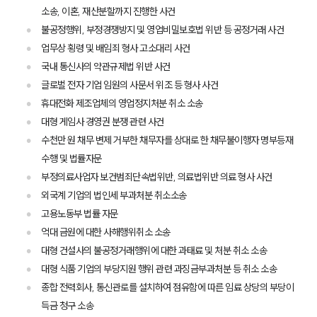
소송, 이혼, 재산분할까지 진행한 사건
업무사례
불공정행위, 부정경쟁방지 및 영업비밀보호법 위반 등 공정거래 사건
주요 업무사례
업무상 횡령 및 배임죄 형사 고소대리 사건
사례분석/최신동향
국내 통신사의 약관규제법 위반 사건
법률정보
글로벌 전자 기업 임원의 사문서 위조 등 형사 사건
법률지식인
고객후기
휴대전화 제조업체의 영업정지처분 취소 소송
대형 게임사 경영권 분쟁 관련 사건
수천만 원 채무 변제 거부한 채무자를 상대로 한 채무불이행자 명부등재
업무분야
수행 및 법률자문
부정의료사업자 보건범죄단속법위반, 의료법위반 의료 형사 사건
건설부 업무
전체
외국계 기업의 법인세 부과처분 취소소송
고용노동부 법률 자문
억대 금원에 대한 사해행위취소 소송
구성원 소개
대형 건설사의 불공정거래행위에 대한 과태료 및 처분 취소 소송
대형 식품 기업의 부당지원 행위 관련 과징금부과처분 등 취소 소송
부동산전문변호사
종합 전력회사, 통신관로를 설치하여 점유함에 따른 임료 상당의 부당이
득금 청구 소송