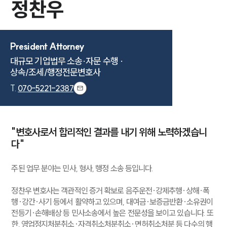
정찬우
President Attorney
대규모 기업법무 소송·자문 수행 ·

상속/조세/행정전문변호사
T.
070-5221-2387
"변호사로서 합리적인 결과를 내기 위해 노력하겠습니
다"
주된 업무 분야는 민사, 형사, 행정 소송 등입니다.
정찬우 변호사는 객관적인 증거 확보로 음주운전·강제추행·상해·폭
행·강간·사기 등에서 활약하고 있으며, 대여금·보증금반환·소유권이
전등기·손해배상 등 민사소송에서 높은 전문성을 보이고 있습니다. 또
한, 영업정지처분취소·자격취소처분취소·면허취소처분 등 다수의 행