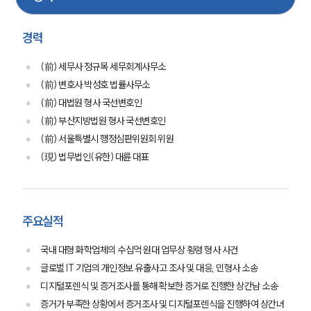
경력
(前) 세무사 정규목 세무회계사무소
(前) 변호사 박성호 법률사무소
(前) 대법원 형사 국선변호인
(前) 부산지방법원 형사 국선변호인
(前) 서울특별시 행정심판위원회 위원
(現) 법무법인(유한) 대륜 대표
팀소개
팀소개
대륜의 강점
주요실적
오시는 길
글로벌 파트너 로펌
국내 대형 화학업체의 수십억 원대 업무상 횡령 형사 사건
고객의 소리
글로벌 IT 기업의 개인정보 유출사고 조사 및 대응, 민형사 소송
통합검색
AI대륜
디지털포렌식 및 증거조사를 통해 확보한 증거로 진행한 상간남 소송
증거가 부족한 상황에서 증거조사 및 디지털포렌식을 진행하여 상간녀