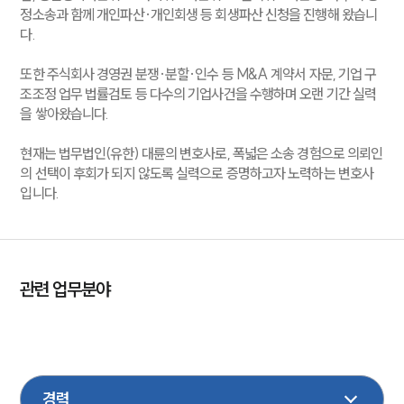
정소송과 함께 개인파산·개인회생 등 회생파산 신청을 진행해 왔습니
다.
또한 주식회사 경영권 분쟁·분할·인수 등 M&A 계약서 자문, 기업 구
조조정 업무 법률검토 등 다수의 기업사건을 수행하며 오랜 기간 실력
을 쌓아왔습니다.
현재는 법무법인(유한) 대륜의 변호사로, 폭넓은 소송 경험으로 의뢰인
의 선택이 후회가 되지 않도록 실력으로 증명하고자 노력하는 변호사
입니다.
관련 업무분야
행정
조세
상속
민사
형사
M&A
기업일반
증거조사
디지털포렌식
경호
회생파산