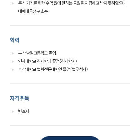
소식/자료
주식 거래를 위한 수억 원에 달하는 금원을 지급하고 받지 못하였으나
매매대금청구 소송
언론보도
공지사항
법률 블로그
법률서식
뉴스레터/브로슈어
학력
세미나
부산 남일고등학교 졸업
연세대학교 경제학과 졸업(경제학사)
대륜법률상담예약
부산대학교 법학전문대학원 졸업(법무석사)
대륜법률상담예약
자격 취득
변호사