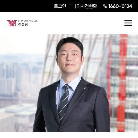
로그인
나의사건현황
1660-0124
정찬우
President Attorney