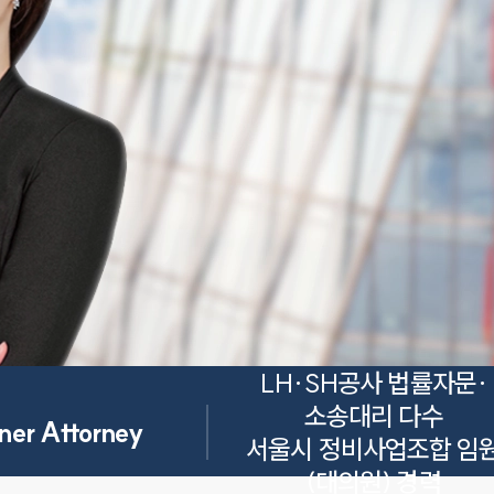
LH·SH공사 법률자문·
소송대리 다수

ner Attorney
서울시 정비사업조합 임
(대의원) 경력