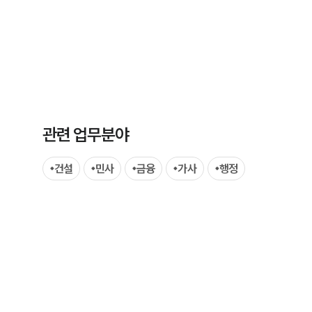
관련 업무분야
팀소개
팀소개
건설
민사
금융
가사
행정
대륜의 강점
오시는 길
글로벌 파트너 로펌
고객의 소리
통합검색