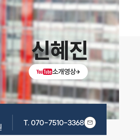
신혜진
소개영상
T.
070-7510-3368
원