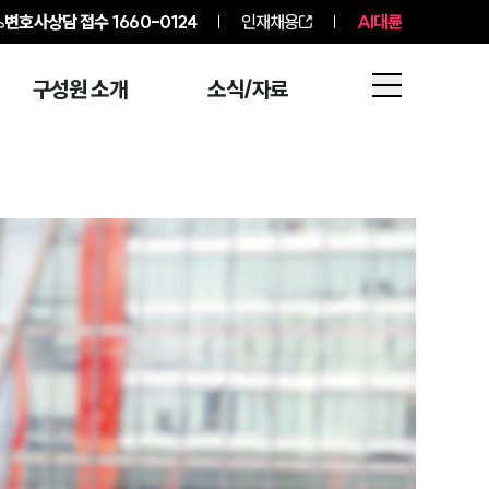
변호사상담 접수
1660-0124
인재채용
AI대륜
구성원 소개
소식/자료