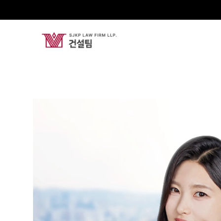
신혜진
Partner Attorney