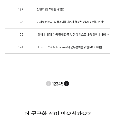
건설부 업무
197
정한익 前 부장판사 영입
전체
196
이서형 변호사, 식품의약품안전처 행정처분심의위원회 위원으로 위촉
구성원 소개
195
[웨비나 개최] 미국 관세 환급 및 통상 리스크 대응 웨비나 개최 안내
부동산전문변호사
194
Horizon M&A Advisors와 업무협력을 위한 MOU체결
소식/자료
언론보도
공지사항
법률 블로그
법률서식
1
2
3
4
5
뉴스레터/브로슈어
세미나
대륜법률상담예약
더 궁금한 점이 있으신가요?