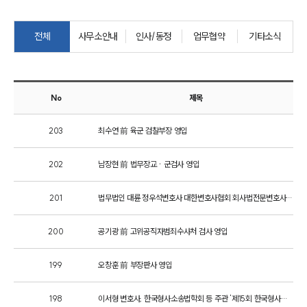
팀소개
전체
사무소안내
인사/동정
업무협약
기타소식
팀소개
대륜의 강점
오시는 길
글로벌 파트너 로펌
No
제목
고객의 소리
통합검색
AI대륜
203
최수연 前 육군 검찰부장 영입
202
남장현 前 법무장교 · 군검사 영입
업무사례
주요 업무사례
201
법무법인 대륜 정우석변호사 대한변호사협회 회사법전문변호사 등록
사례분석/최신동향
법률정보
200
공기광 前 고위공직자범죄수사처 검사 영입
법률지식인
고객후기
199
오창훈 前 부장판사 영입
업무분야
198
이서형 변호사, 한국형사소송법학회 등 주관 '제15회 한국형사학대회'서 발표