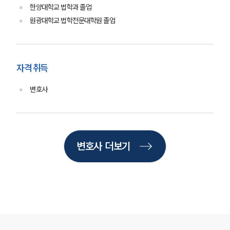
법률서식
한양대학교 법학과 졸업
뉴스레터/브로슈어
원광대학교 법학전문대학원 졸업
세미나
대륜법률상담예약
자격 취득
대륜법률상담예약
변호사
변호사 더보기