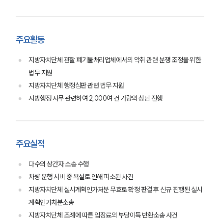
주요활동
지방자치단체 관할 폐기물처리업체에서의 악취 관련 분쟁 조정을 위한
법무 지원
팀소개
지방자치단체 행정심판 관련 법무 지원
팀소개
지방행정 사무 관련하여 2,000여 건 가량의 상담 진행
대륜의 강점
오시는 길
글로벌 파트너 로펌
고객의 소리
주요실적
통합검색
AI대륜
다수의 상간자 소송 수행
차량 운행 시비 중 욕설로 인해 피소된 사건
업무사례
지방자치단체 실시계획인가처분 무효로 확정 판결 후 신규 진행된 실시
계획인가처분소송
주요 업무사례
지방자치단체 조례에 따른 입장료의 부당이득 반환소송 사건
사례분석/최신동향