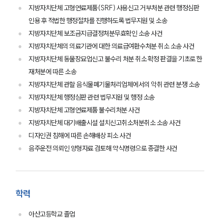
법률정보
지방자치단체 고형연료제품(SRF) 사용신고 거부처분 관련 행정심판
법률지식인
인용 후 적법한 행정절차를 진행하도록 법무지원 및 소송
고객후기
지방자치단체 보조금지급결정처분무효확인 소송 사건
지방자치단체의 의료기관에 대한 의료급여환수처분 취소 소송 사건
업무분야
지방자치단체 동물장묘업신고 불수리 처분 취소 확정 판결을 기초로 한
재처분에 따른 소송
건설부 업무
지방자치단체 관할 음식물폐기물처리업체에서의 악취 관련 분쟁 소송
전체
지방자치단체 행정심판 관련 법무지원 및 행정 소송
지방자치단체 고형연료제품 불수리처분 사건
구성원 소개
지방자치단체 대기배출시설 설치신고취소처분취소 소송 사건
디자인권 침해에 따른 손해배상 피소 사건
부동산전문변호사
음주운전 의뢰인 양형자료 검토해 약식명령으로 종결한 사건
소식/자료
학력
언론보도
공지사항
아산고등학교 졸업
법률 블로그