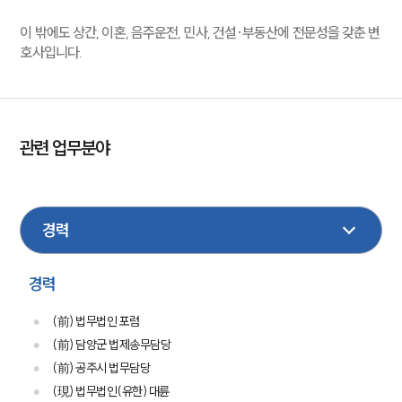
이 밖에도 상간, 이혼, 음주운전, 민사, 건설·부동산에 전문성을 갖춘 변
호사입니다.
관련 업무분야
헌법행정
민사
형사
부동산
손해배상
건설
경력
(前) 법무법인 포럼
(前) 담양군 법제송무담당
(前) 공주시 법무담당
(現) 법무법인(유한) 대륜