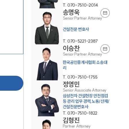
T.
070-7510-2014
송명욱
Senior Partner Attorney
건설전문 변호사
T.
070-5221-2387
이승찬
팀소개
Senior Partner Attorney
한국공인중개사협회 소송대
리
팀소개
T.
070-7510-1755
대륜의 강점
정영민
Senior Associate Attorney
오시는 길
삼성전자 건설현장 안전점검
등 관리 업무 경력,노동/산재/
글로벌 파트너 로펌
건설전문변호사
T.
070-7510-1822
고객의 소리
김형진
Partner Attorney
통합검색