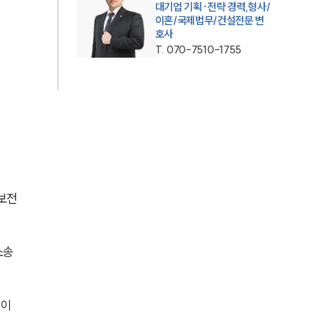
대기업 기획·전략 경력,형사/
이혼/국제법무/건설전문 변
AI대륜
호사
T.
070-7510-1755
업무사례
주요 업무사례
사례분석/최신동향
법률정보
법률지식인
보전
고객후기
송 
업무분야
건설부 업무
 이