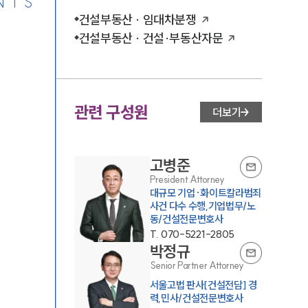
NTS
건설부동산 · 임대차분쟁
건설부동산 · 건설·부동산자문
관련 구성원
더보기
고병준
President Attorney
대규모 기업·화이트칼라범죄
사건 다수 수행,기업법무/노
동/건설전문변호사
T.
070-5221-2805
박정규
Senior Partner Attorney
서울고법 판사[건설전담] 경
력,민사/건설전문변호사