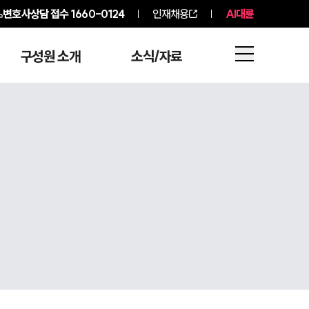
변호사상담 접수
1660-0124
인재채용
AI대륜
구성원 소개
소식/자료