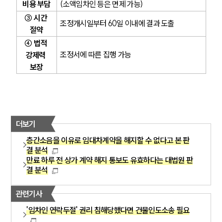
비용 부담
(소액임차인 등은 면제 가능)
③ 시간 
부동산전문변호사
조정개시일부터 60일 이내에 결과 도출
절약
④ 법적 
소식/자료
조정서에 따른 집행 가능
강제력 
보장
언론보도
공지사항
법률 블로그
법률서식
뉴스레터/브로슈어
세미나
더보기
층간소음을 이유로 임대차계약을 해지할 수 없다고 본 판
결 분석
대륜법률상담예약
만료 하루 전 상가 계약 해지 통보도 유효하다는 대법원 판
결 분석
대륜법률상담예약
관련기사
'임차인 연락두절' 권리 침해당했다면 건물인도소송 필요