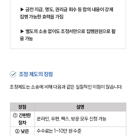
글로벌 파트너 로펌
고객의 소리
▶ 금전 지급, 명도, 권리금 회수 등 합의 내용이 강제
통합검색
집행 가능한 효력을 가짐
AI대륜
▶ 별도의 소송 없이도 조정서만으로 집행권원으로 활
업무사례
용 가능
주요 업무사례
사례분석/최신동향
법률정보
법률지식인
조정 제도의 장점
고객후기
조정제도는 소송에 비해 다음과 같은 실질적인 이점이 많습니다.
업무분야
장점
설명
건설부 업무
전체
① 간편한 
온라인, 우편, 팩스, 방문 모두 신청 가능
절차
수수료는 1~10만 원 수준 
② 낮은 
구성원 소개