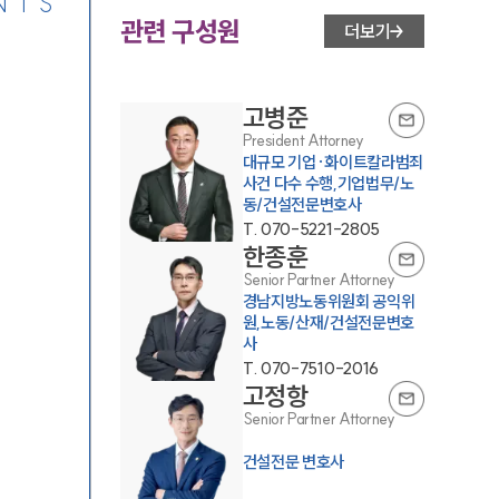
NTS
관련 구성원
더보기
고병준
President Attorney
대규모 기업·화이트칼라범죄
사건 다수 수행,기업법무/노
동/건설전문변호사
T.
070-5221-2805
한종훈
Senior Partner Attorney
경남지방노동위원회 공익위
원,노동/산재/건설전문변호
사
T.
070-7510-2016
고정항
Senior Partner Attorney
건설전문 변호사