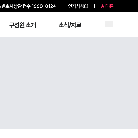
변호사상담 접수
1660-0124
인재채용
AI대륜
구성원 소개
소식/자료