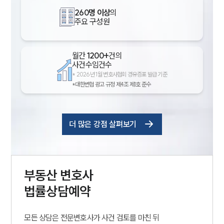
260명 이상
의
주요 구성원
월간
1200+
건의
사건수임건수
*
2026년 1월 변호사협회 경유증표 발급 기준
*대한변협 광고 규정 제4조 제1호 준수
더 많은 강점 살펴보기
부동산
변호사
법률상담예약
모든 상담은 전문변호사가 사건 검토를 마친 뒤