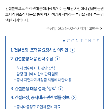
건설분쟁으로 수억 원대 손해배상 책임이 문제 된 사안에서 건설전문변
호사의 항소심 대응을 통해 하자 책임과 지체상금 부담을 상당 부분 감
액한 사례입니다.
수정일
:
2026-02-10
|
저자 :
고병준
CONTENTS
1
.
건설분쟁, 조력을 요청하신 의뢰인
2
.
건설분쟁 대응 전략 수립
-
하자 범위에 대한 판단 방식
-
감정 결과에 대한 비판적 검토
-
공사 지연과 지체상금 책임에 대한 대응
3
.
건설분쟁 대응 결과, ‘감액’
4
.
건설분쟁, 공사대금 관련 법률 정보
-
공사대금청구 요건과 준비 자료