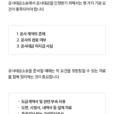
공사대금소송에서 공사대금을 인정받기 위해서는 몇 가지 기본 요
업무분야
건이 충족되어야 합니다. 
건설부 업무
전체
1. 공사 계약의 존재
구성원 소개
2. 공사의 완료 여부
3. 공사대금 미지급 사실
부동산전문변호사
소식/자료
공사대금소송을 준비할 때에는 위 요건을 뒷받침할 수 있는 자료
를 함께 정리하는 것이 중요합니다. 
언론보도
공지사항
법률 블로그
법률서식
뉴스레터/브로슈어
ㆍ 도급계약서 및 관련 부속 서류
세미나
ㆍ 도면, 시방서, 내역서 등 설계 자료
ㆍ 준공검사 또는 기성검사조서