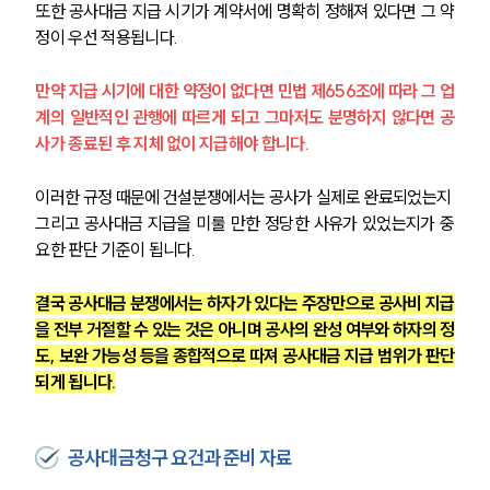
또한 공사대금 지급 시기가 계약서에 명확히 정해져 있다면 그 약
정이 우선 적용됩니다. 
팀소개
만약 지급 시기에 대한 약정이 없다면 민법 제656조에 따라 그 업
계의 일반적인 관행에 따르게 되고 그마저도 분명하지 않다면 공
팀소개
대륜의 강점
사가 종료된 후 지체 없이 지급해야 합니다. 
오시는 길
글로벌 파트너 로펌
이러한 규정 때문에 건설분쟁에서는 공사가 실제로 완료되었는지 
고객의 소리
그리고 공사대금 지급을 미룰 만한 정당한 사유가 있었는지가 중
통합검색
요한 판단 기준이 됩니다.
AI대륜
결국 공사대금 분쟁에서는 하자가 있다는 주장만으로 공사비 지급
업무사례
을 전부 거절할 수 있는 것은 아니며 공사의 완성 여부와 하자의 정
도, 보완 가능성 등을 종합적으로 따져 공사대금 지급 범위가 판단
주요 업무사례
되게 됩니다.
사례분석/최신동향
법률정보
법률지식인
고객후기
공사대금청구 요건과 준비 자료