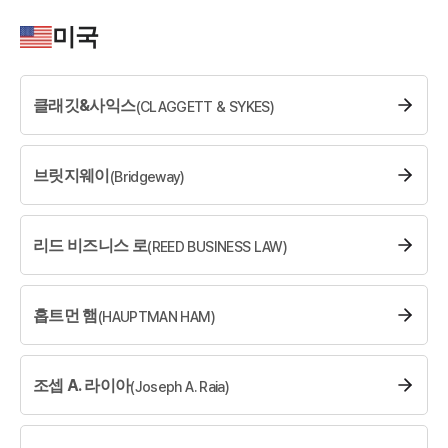
소식/자료
미국
언론보도
공지사항
클래깃&사익스
(
CLAGGETT & SYKES
법률 블로그
)
법률서식
뉴스레터/브로슈어
세미나
브릿지웨이
(
Bridgeway
)
대륜법률상담예약
리드 비즈니스 로
(
REED BUSINESS LAW
)
대륜법률상담예약
홉트먼 햄
(
HAUPTMAN HAM
)
조셉 A. 라이아
(
Joseph A. Raia
)