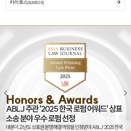
카이로스
(
KAIROS
)
Honors & Awards
조
ABLJ 주관 '2025 한국 로펌 어워드' 상표
권
소송 분야 우수 로펌 선정
대
대륜이 고난도 상표권 분쟁 해결 역량을 인정받아 ABLJ ‘2025 한국
아