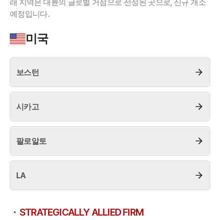
래 지역은 대륜의 글로벌 거점으로 선정된 곳으로, 신규 개소
예정입니다.
업무사례
미국
주요 업무사례
사례분석/최신동향
법률정보
보스턴
법률지식인
고객후기
시카고
업무분야
건설부 업무
팔로알토
전체
LA
구성원 소개
부동산전문변호사
STRATEGICALLY ALLIED FIRM