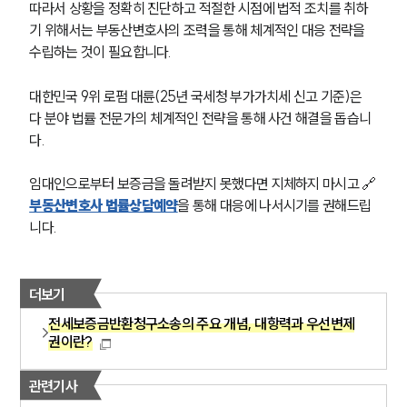
따라서 상황을 정확히 진단하고 적절한 시점에 법적 조치를 취하
구성원 소개
기 위해서는 부동산변호사의 조력을 통해 체계적인 대응 전략을 
수립하는 것이 필요합니다.
부동산전문변호사
대한민국 9위 로펌 대륜(25년 국세청 부가가치세 신고 기준)은 
소식/자료
다 분야 법률 전문가의 체계적인 전략을 통해 사건 해결을 돕습니
다.
언론보도
공지사항
임대인으로부터 보증금을 돌려받지 못했다면 지체하지 마시고 🔗
법률 블로그
부동산변호사 법률상담예약
을 통해 대응에 나서시기를 권해드립
법률서식
뉴스레터/브로슈어
니다.
세미나
더보기
대륜법률상담예약
전세보증금반환청구소송의 주요 개념, 대항력과 우선변제
권이란?
대륜법률상담예약
관련기사