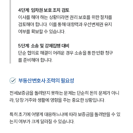
오시는 길
글로벌 파트너 로펌
4단계: 임차권 보호 조치 검토
고객의 소리
이사를 해야 하는 상황이라면 권리 보호를 위한 절차를 
통합검색
검토해야 합니다. 이를 통해 대항력과 우선변제권 유지 
AI대륜
여부를 확보할 수 있습니다.
업무사례
5단계: 소송 및 강제집행 대비
단순 협의로 해결이 어려운 경우 소송을 통한 반환 청구
주요 업무사례
를 준비해야 합니다. 
사례분석/최신동향
법률정보
법률지식인
부동산변호사 조력의 필요성
고객후기
전세보증금을 돌려받지 못하는 문제는 단순히 돈의 문제가 아니
업무분야
라, 당장 거주와 생활에 영향을 주는 중요한 상황입니다.
건설부 업무
특히 초기에 어떻게 대응하느냐에 따라 보증금을 돌려받을 수 있
전체
는지 여부가 크게 달라질 수 있습니다.