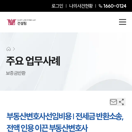
로그인
나의사건현황
1660-0124
주요 업무사례
보증금반환
부동산변호사선임비용 | 전세금 반환소송,
전액 인용 이끈 부동산변호사