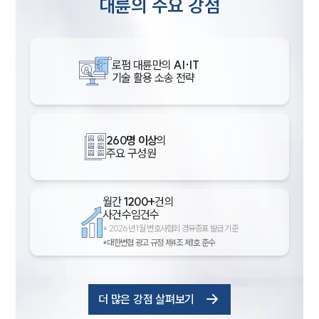
대륜의 주요 강점
로펌 대륜만의
AI·IT
기술 활용 소송 전략
260명 이상
의
주요 구성원
월간
1200+
건의
사건수임건수
*
2026년 1월 변호사협회 경유증표 발급 기준
*대한변협 광고 규정 제4조 제1호 준수
더 많은 강점 살펴보기