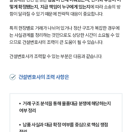
글로벌 파트너 로펌
고객의 소리
떻게 확정됐는지, 지급 책임이 누구에게 있는지
에 따라 소송의 방
통합검색
향이 달라질 수 있기 때문에 전략적 대응이 중요합니다.
AI대륜
특히 현장별로 거래가 나뉘어 있거나 정산 구조가 복잡한 경우에
업무사례
는 사실관계를 정리하는 것만으로도 상당한 시간이 소요될 수 있
으므로 건설변호사의 조력이 큰 도움이 될 수 있습니다.
주요 업무사례
사례분석/최신동향
건설변호사가 조력할 수 있는 부분은 다음과 같습니다.
법률정보
법률지식인
고객후기
건설변호사의 조력 사항은
업무분야
건설부 업무
•  거래 구조 분석을 통해 물품대금 분쟁에 해당하는지 
전체
여부 정리
•  납품 사실과 대금 확정 여부를 중심으로 핵심 쟁점 
구성원 소개
정리