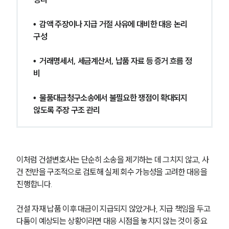
부동산전문변호사
•  감액 주장이나 지급 거절 사유에 대비한 대응 논리 
구성
소식/자료
•  거래명세서, 세금계산서, 납품 자료 등 증거 흐름 정
언론보도
비
공지사항
법률 블로그
•  물품대금청구소송에서 불필요한 쟁점이 확대되지 
법률서식
않도록 주장 구조 관리
뉴스레터/브로슈어
세미나
대륜법률상담예약
이처럼 건설변호사는 단순히 소송을 제기하는 데 그치지 않고, 사
건 전반을 구조적으로 검토해 실제 회수 가능성을 고려한 대응을 
대륜법률상담예약
진행합니다.
건설 자재 납품 이후 대금이 지급되지 않았거나, 지급 책임을 두고 
다툼이 예상되는 상황이라면 대응 시점을 놓치지 않는 것이 중요