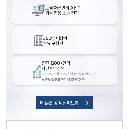
로펌 대륜만의
AI·IT
기술 활용 소송 전략
260명 이상
의
주요 구성원
월간
1200+
건의
사건수임건수
*
2026년 1월 변호사협회 경유증표 발급 기준
*대한변협 광고 규정 제4조 제1호 준수
더 많은 강점 살펴보기