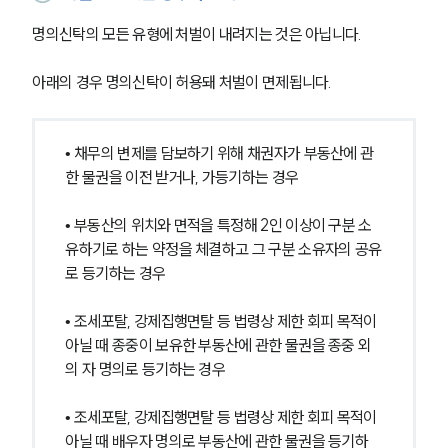
명의신탁의 모든 유형에 처벌이 내려지는 것은 아닙니다.
팀소개
아래의 경우 명의신탁이 허용돼 처벌이 면제됩니다.
팀소개
대륜의 강점
• 채무의 변제를 담보하기 위해 채권자가 부동산에 관
오시는 길
글로벌 파트너 로펌
한 물권을 이전 받거나, 가등기하는 경우
고객의 소리
통합검색
• 부동산의 위치와 면적을 특정해 2인 이상이 구분 소
AI대륜
유하기로 하는 약정을 체결하고 그 구분 소유자의 공유
로 등기하는 경우
업무사례
• 조세포탈, 강제집행면탈 등 법령상 제한 회피 목적이 
주요 업무사례
아닐 때 종중이 보유한 부동산에 관한 물권을 종중 외
사례분석/최신동향
의 자 명의로 등기하는 경우
법률정보
법률지식인
• 조세포탈, 강제집행면탈 등 법령상 제한 회피 목적이 
고객후기
아닐 때 배우자 명의로 부동산에 관한 물권을 등기하