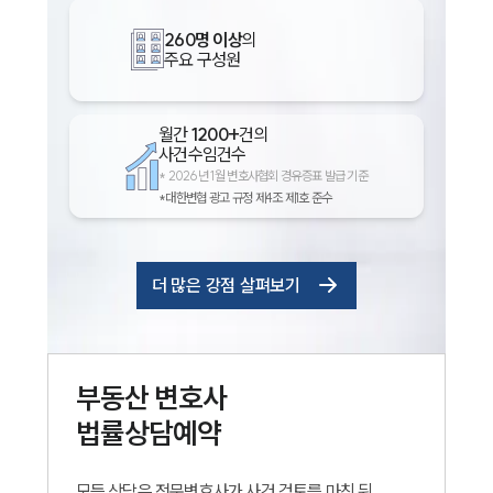
260명 이상
의
주요 구성원
월간
1200+
건의
사건수임건수
*
2026년 1월 변호사협회 경유증표 발급 기준
*대한변협 광고 규정 제4조 제1호 준수
더 많은 강점 살펴보기
부동산
변호사
법률상담예약
모든 상담은 전문변호사가 사건 검토를 마친 뒤