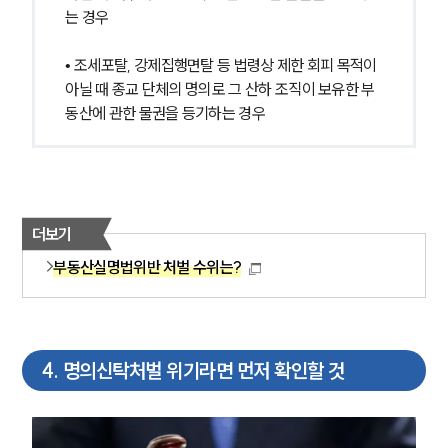
는 경우
업무분야
• 조세포탈, 강제집행면탈 등 법령상 제한 회피 목적이 
건설부 업무
아닐 때 종교 단체의 명의로 그 산하 조직이 보유한 부
전체
동산에 관한 물권을 등기하는 경우
구성원 소개
부동산전문변호사
더보기
부동산실명법위반 처벌 수위는?
소식/자료
언론보도
공지사항
법률 블로그
4
.
명의신탁처벌 위기라면 먼저 확인할 것
법률서식
뉴스레터/브로슈어
세미나