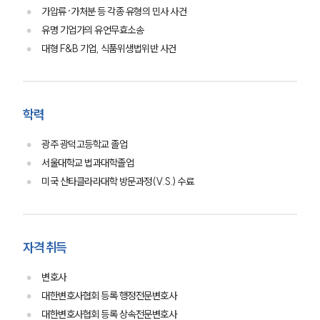
가압류·가처분 등 각종 유형의 민사 사건
대륜법률상담예약
유명 기업가의 유언무효소송
대륜법률상담예약
대형 F&B 기업, 식품위생법위반 사건
학력
광주 광덕고등학교 졸업
서울대학교 법과대학졸업
미국 산타클라라대학 방문과정(V.S.) 수료
자격 취득
변호사
대한변호사협회 등록 행정전문변호사
대한변호사협회 등록 상속전문변호사