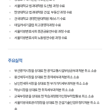
서울대학교 법과대학원 도산법 과정 수료
한양대학교 법과대학원 건설, 부동산 과정 수료
팀소개
건국대학교 경영전문대학원 제66기 수료
데일카네기클럽 최고경영자과정 수료
팀소개
대륜의 강점
서울지방변호사회 증권금융연수원 과정 수료
오시는 길
서울지방변호사회 노동법연수원 과정 수료
글로벌 파트너 로펌
고객의 소리
통합검색
AI대륜
주요실적
업무사례
부산광역시장을 상대로 한 광역교통시설부담금부과처분 취소 소송
용산세무서장을 상대로 한 증여세부과처분취소 소송
주요 업무사례
남인천세무서장을 상대로 한 부가가치세부과처분 취소 소송
사례분석/최신동향
하남시장을 상대로 한 취득세부과처분 취소 소송
법률정보
법률지식인
교육부장관을 상대로 한 학습과정평가인정부적합통보 취소 소송
고객후기
서울지방국토관리청장을 상대로 한 건설기술인업무정지처분 취소 소
송