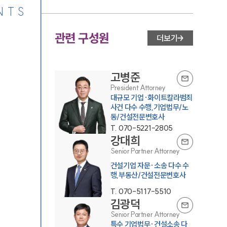
NTS
관련 구성원
더보기
고병준
President Attorney
대규모 기업·화이트칼라범죄
사건 다수 수행,기업법무/노
동/건설전문변호사
T.
070-5221-2805
강대희
Senior Partner Attorney
건설기업 자문·소송 다수 수
행,부동산/건설전문변호사
T.
070-5117-5510
김광덕
Senior Partner Attorney
특수 기업법무·건설소송 다