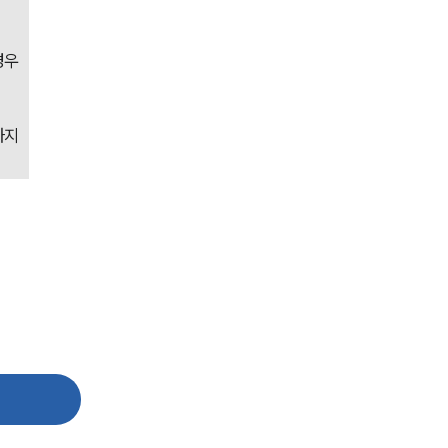
전체
우 
구성원 소개
부동산전문변호사
지 
소식/자료
언론보도
공지사항
법률 블로그
법률서식
뉴스레터/브로슈어