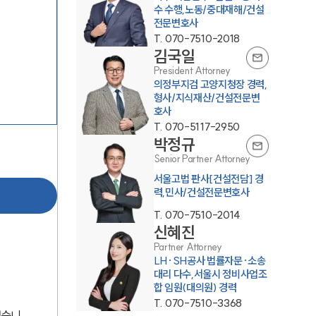
수 수행,노동/중대재해/건설
전문변호사
T.
070-7510-2018
김국일
President Attorney
의정부지검 고양지청장 경력,
형사/지식재산/건설전문변
호사
T.
070-5117-2950
팀소개
박정규
Senior Partner Attorney
팀소개
서울고법 판사[건설전담] 경
력,민사/건설전문변호사
대륜의 강점
T.
070-7510-2014
오시는 길
신혜진
Partner Attorney
글로벌 파트너 로펌
LH·SH공사 법률자문·소송
대리 다수,서울시 정비사업조
고객의 소리
합 임원(대의원) 경력
T.
070-7510-3368
통합검색
했습니