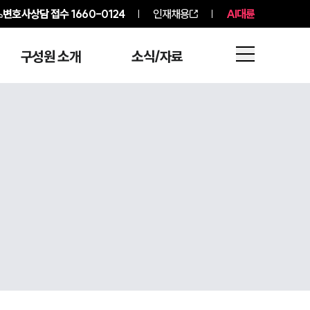
변호사상담 접수
1660-0124
인재채용
AI대륜
구성원 소개
소식/자료