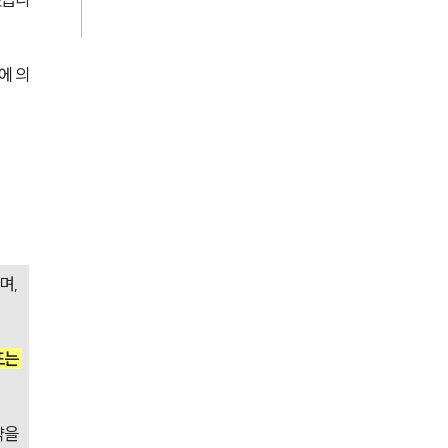
AI대륜
에 의
업무사례
주요 업무사례
사례분석/최신동향
법률정보
법률지식인
, 
고객후기
는 
업무분야
건설부 업무
을 