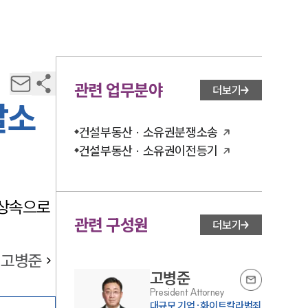
관련 업무분야
더보기
말소
건설부동산 · 소유권분쟁소송
건설부동산 · 소유권이전등기
 상속으로
관련 구성원
더보기
고병준
고병준
President Attorney
대규모 기업·화이트칼라범죄