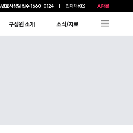
변호사상담 접수
1660-0124
인재채용
AI대륜
구성원 소개
소식/자료