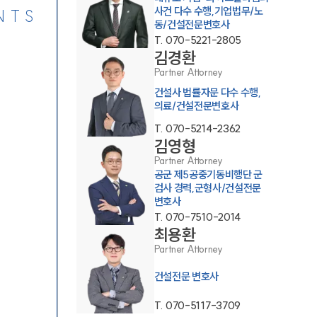
사건 다수 수행,기업법무/노
NTS
동/건설전문변호사
T.
070-5221-2805
김경환
Partner Attorney
건설사 법률자문 다수 수행,
의료/건설전문변호사
T.
070-5214-2362
김영형
Partner Attorney
공군 제5공중기동비행단 군
검사 경력,군형사/건설전문
변호사
T.
070-7510-2014
최용환
Partner Attorney
건설전문 변호사
T.
070-5117-3709