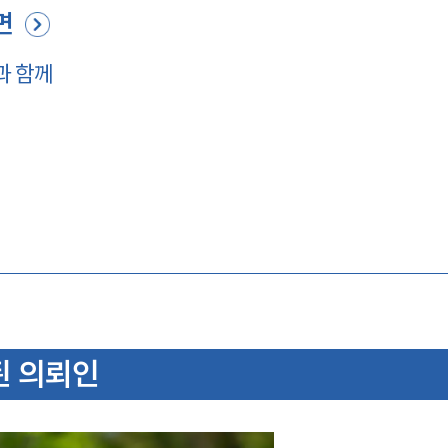
면
과 함께
된 의뢰인