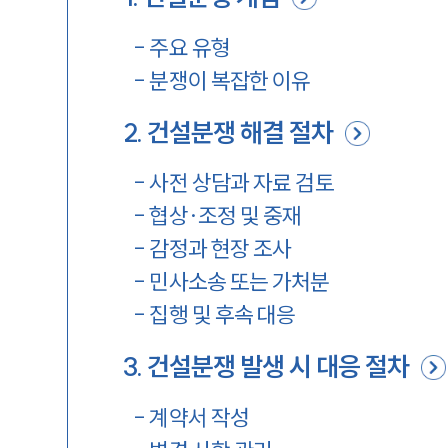
-
주요 유형
-
분쟁이 복잡한 이유
2
.
건설분쟁 해결 절차
-
사전 상담과 자료 검토
-
협상·조정 및 중재
-
감정과 현장 조사
-
민사소송 또는 가처분
-
집행 및 후속 대응
3
.
건설분쟁 발생 시 대응 절차
-
계약서 작성