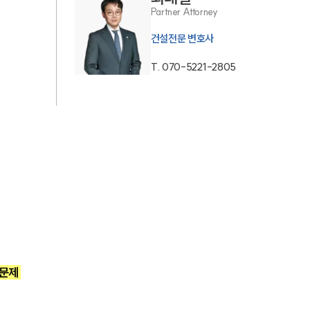
Partner Attorney
AI대륜
건설전문 변호사
업무사례
T.
070-5221-2805
주요 업무사례
사례분석/최신동향
법률정보
법률지식인
고객후기
업무분야
문제 
건설부 업무