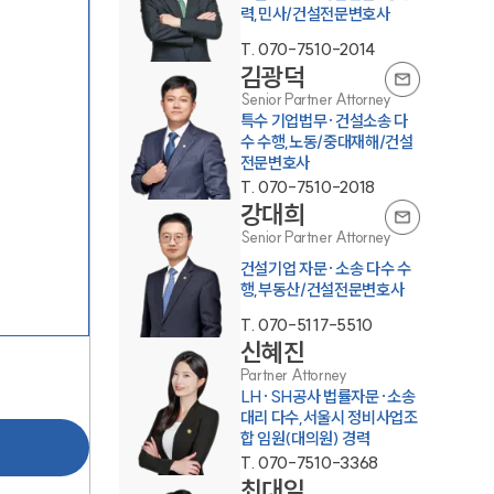
력,민사/건설전문변호사
T.
070-7510-2014
김광덕
Senior Partner Attorney
특수 기업법무·건설소송 다
수 수행,노동/중대재해/건설
전문변호사
T.
070-7510-2018
팀소개
강대희
Senior Partner Attorney
팀소개
건설기업 자문·소송 다수 수
행,부동산/건설전문변호사
대륜의 강점
T.
070-5117-5510
신혜진
오시는 길
Partner Attorney
LH·SH공사 법률자문·소송
글로벌 파트너 로펌
대리 다수,서울시 정비사업조
합 임원(대의원) 경력
고객의 소리
T.
070-7510-3368
최대일
통합검색