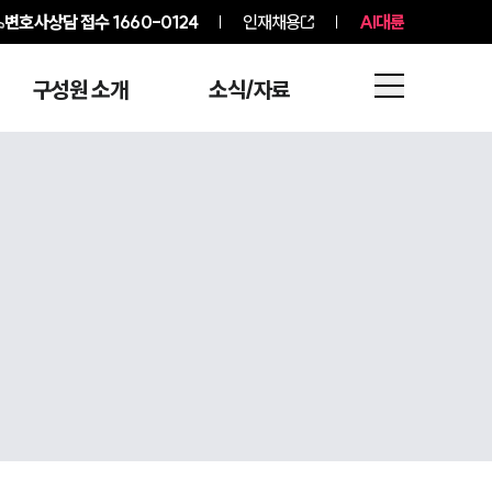
변호사상담 접수
1660-0124
인재채용
AI대륜
구성원 소개
소식/자료