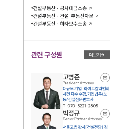
건설부동산 · 공사대금소송
건설부동산 · 건설·부동산자문
건설부동산 · 하자보수소송
관련 구성원
더보기
고병준
President Attorney
대규모 기업·화이트칼라범죄
사건 다수 수행,기업법무/노
동/건설전문변호사
T.
070-5221-2805
박정규
Senior Partner Attorney
서울고법 판사[건설전담] 경