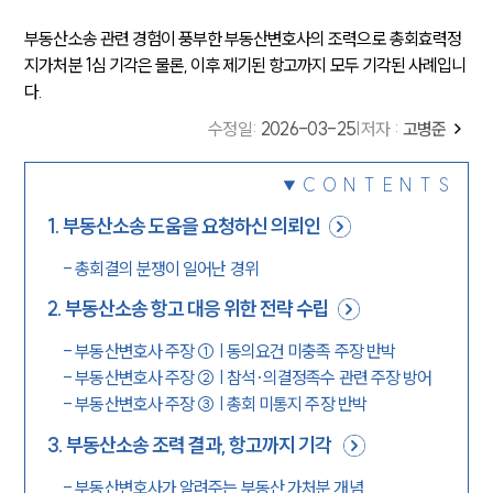
부동산소송 관련 경험이 풍부한 부동산변호사의 조력으로 총회효력정
지가처분 1심 기각은 물론, 이후 제기된 항고까지 모두 기각된 사례입니
다.
수정일
:
2026-03-25
|
저자 :
고병준
CONTENTS
1
.
부동산소송 도움을 요청하신 의뢰인
-
총회결의 분쟁이 일어난 경위
2
.
부동산소송 항고 대응 위한 전략 수립
-
부동산변호사 주장 ① | 동의요건 미충족 주장 반박
-
부동산변호사 주장 ② | 참석·의결정족수 관련 주장 방어
-
부동산변호사 주장 ③ | 총회 미통지 주장 반박
3
.
부동산소송 조력 결과, 항고까지 기각
-
부동산변호사가 알려주는 부동산 가처분 개념