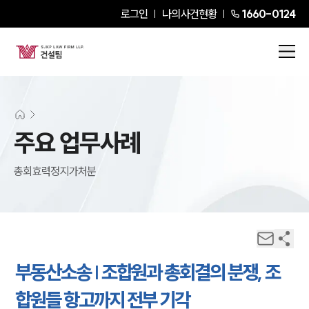
로그인
나의사건현황
1660-0124
주요 업무사례
총회효력정지가처분
부동산소송 | 조합원과 총회결의 분쟁, 조
합원들 항고까지 전부 기각