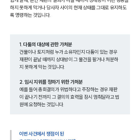
쉽게 말해, 본안 재판의 결과가 나올 때까지 상대방이 어떤 행동을 
하지 못하게 막거나 당사자 사이의 현재 상태를 그대로 유지하도
팀소개
록 명령하는 것입니다.
팀소개
대륜의 강점
오시는 길
1. 다툼의 대상에 관한 가처분
글로벌 파트너 로펌
건물이나 토지처럼 누가 소유자인지 다툼이 있는 경우 
고객의 소리
통합검색
재판이 끝날 때까지 상대방이 그 물건을 팔거나 처분하
AI대륜
지 못하게 막는 것입니다.
2. 임시 지위를 정하기 위한 가처분
업무사례
예를 들어 총회결의가 위법하다고 주장하는 경우 재판
주요 업무사례
이 끝나기 전까지 그 결의의 효력을 잠시 멈춰달라고 법
사례분석/최신동향
원에 요청하는 것입니다.
법률정보
법률지식인
고객후기
이번 사건에서 쟁점이 된 