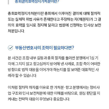
업무분야
총회결의효력정지가처분이란?
건설부 업무
총회효력정지가처분이란 총회에서 이루어진 결의에 대해 절차적 
전체
또는 실체적 위법 사유가 존재한다고 주장하는 자(채권자)가 그 결
의의 효력을 임시로 정지해 달라고 법원에 신청하는 민사상 보전
처분입니다.
구성원 소개
부동산전문변호사
부동산변호사의 조력이 필요하다면?
본 사건은 조합 내부 갈등과 총회 절차를 둘러싼 분쟁에서 1심 기
소식/자료
각에 그치지 않고 항고심까지 방어해 낸 사례로, 조합 측이 어떠한 
언론보도
방향으로 법적 대응을 이어가야 하는지를 잘 보여준 대표적인 사
공지사항
례라 할 수 있습니다.
법률 블로그
법률서식
이처럼 절차적 하자를 이유로 한 가처분·항고 분쟁에서는 정비사
뉴스레터/브로슈어
업 구조와 민사 보전처분에 대한 이해를 바탕으로, 원심 판단을 지
세미나
켜내는 전략적 대응이 무엇보다 중요합니다.