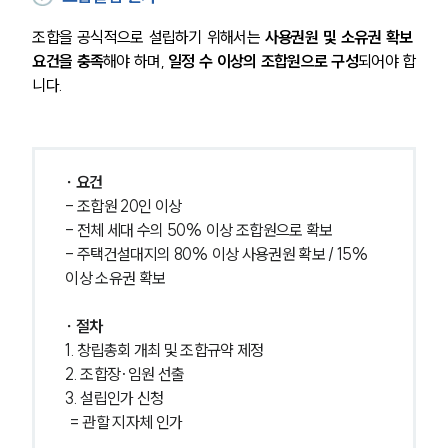
글로벌 파트너 로펌
고객의 소리
조합을 공식적으로 설립하기 위해서는 
사용권원 및 소유권 확보 
통합검색
요건을 충족
해야 하며,
 일정 수 이상의 조합원으로 구성
되어야 합
AI대륜
니다.
업무사례
주요 업무사례
∙ 요건
사례분석/최신동향
- 조합원 20인 이상
법률정보
- 전체 세대 수의 50% 이상 조합원으로 확보
법률지식인
고객후기
- 주택건설대지의 80% 이상 사용권원 확보 / 15% 
이상 소유권 확보
업무분야
∙ 절차
1. 창립총회 개최 및 조합규약 제정
건설부 업무
2. 조합장·임원 선출
전체
3. 설립인가 신청 
 = 관할 지자체 인가
구성원 소개