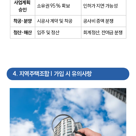
사업계획 
소유권 95% 확보
인허가 지연 가능성
승인
착공·분양
시공사 계약 및 착공
공사비 증액 분쟁
청산·해산
입주 및 정산
회계정산, 잔여금 분쟁
4
.
지역주택조합 | 가입 시 유의사항