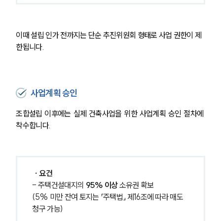
부동산전문변호사
이때 설립 인가 전까지는 단순 추진위원회 형태로 사업 권한이 제
한됩니다.
소식/자료
언론보도
공지사항
법률 블로그
사업계획 승인
법률서식
뉴스레터/브로슈어
조합설립 이후에는 실제 건축사업을 위한 사업계획 승인 절차에 
세미나
착수합니다.
대륜법률상담예약
 ∙ 요건
대륜법률상담예약
- 주택건설대지의 
95% 이상 
소유권 확보 
(5% 미만 잔여 토지는 「주택법」 제16조에 따라 매도
청구 가능)