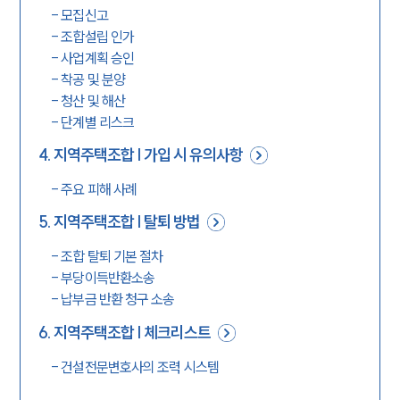
-
모집신고
-
조합설립 인가
-
사업계획 승인
-
착공 및 분양
-
청산 및 해산
-
단계별 리스크
4
.
지역주택조합 | 가입 시 유의사항
-
주요 피해 사례
5
.
지역주택조합 | 탈퇴 방법
-
조합 탈퇴 기본 절차
-
부당이득반환소송
-
납부금 반환 청구 소송
6
.
지역주택조합 | 체크리스트
-
건설전문변호사의 조력 시스템