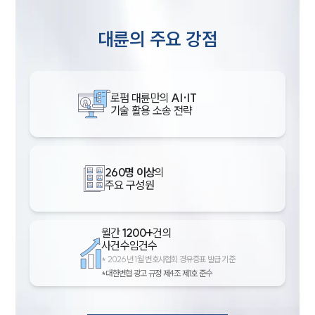
대륜의 주요 강점
로펌 대륜만의
AI·IT
기술 활용 소송 전략
260명 이상
의
주요 구성원
월간
1200+
건의
사건수임건수
*
2026년 1월 변호사협회 경유증표 발급 기준
*대한변협 광고 규정 제4조 제1호 준수