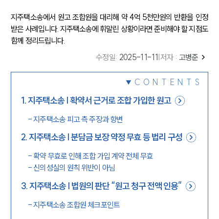
지주택소송에서 원고 조합원을 대리해 약 4억 5천만원의 반환을 인정
받은 사례입니다. 지주택소송에 휘말린 상황이라면 준비해야 할 지점도
함께 정리드립니다.
수정일
:
2025-11-11
|
저자 :
고병준
CONTENTS
1
.
지주택소송 | 확약서 근거로 조합 가입한 원고
-
지주택소송 피고 측 주장과 항변
2
.
지주택소송 | 분담금 보장 약정 무효 등 법리 구성
-
확약 무효로 인해 조합 가입 계약 전체 무효
-
신의성실의 원칙 위반이 아님
3
.
지주택소송 | 법원의 판단 “원고 청구 전액 인용”
-
지주택소송 조합원 체크포인트