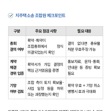
사례분석/최신동향
법률정보
법률지식인
지주택소송 조합원 체크포인트
고객후기
구분
주요 점검 사항
필요 대응
업무분야
확약·특약이 
총회 
결의 없다면 총유물 
건설부 업무
조합총회에서 정식 
결의 여부
처분 무효주장 가능
전체
의결되었는지 확인
계약 
홍보자료, 문자·통화, 
확약서가 가입 결정의 
구성원 소개
체결 
안내문 등 증빙 확보 
핵심 근거였음을 증명
경위 입증
필요
부동산전문변호사
조합 측이 토지 확보율·
기망 
확약 무효 + 기망 취소 
사업 일정 등을 허위 
여부 검토
병행시 효과 극대화
소식/자료
또는 과장했는지 확인
언론보도
공지사항