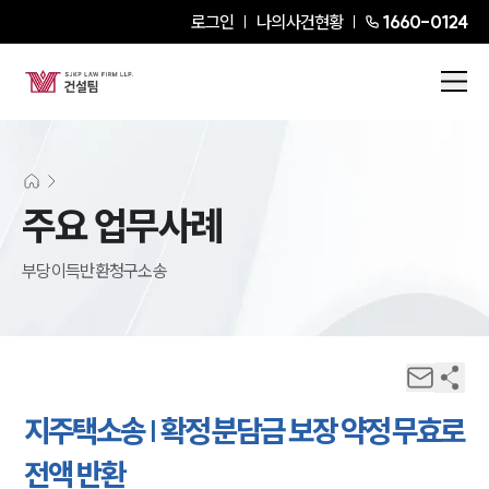
로그인
나의사건현황
1660-0124
주요 업무사례
부당이득반환청구소송
지주택소송 | 확정 분담금 보장 약정 무효로
전액 반환