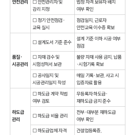
안전관리
☐ 안전관리자 및 
법정 자격 보유자 배치 
감리 지정
여부 확인
☐ 정기 안전점검·
점검일지, 근로자 
교육 실시
안전교육 이수증 확보
설계 기준 이하 시공 여부 
☐ 설계도서 기준 준수
점검
품질·
☐ 자재 검수 및 
불량 자재 사용 금지, 납품
시공관리
시험성적서 보관
·시험기록 확보
☐ 공사일지 및 
매일 기록·보관, 사고 시 
시공관리일지 작성
입증자료 활용
☐ 하도급 계약 적법 
무등록자 하도급·
여부 검토
재하도급 금지 준수
하도급 
전부·대부분 재하도급 
☐ 하도급 비율 관리
관리
여부 확인
☐ 하도급업체 자격 
건설업등록증, 