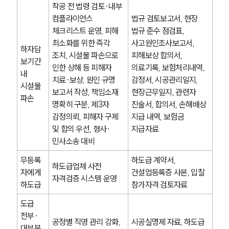
글로벌 파트너 로펌
착공 전 법령 검토·내부 
고객의 소리
컴플라이언스 
법규 검토보고서, 현장 
통합검색
체크리스트 운영, 피해 
법규 준수 점검표, 
AI대륜
최소화를 위한 즉각 
사고원인조사보고서, 
하자담
조치, 시설물 파손으로 
피해보상 합의서, 
보기간 
업무사례
인한 상해 등 피해자 
의료기록, 보험처리내역, 
내 
치료·보상, 원인 규명 
감정서, 시공관리일지, 
시설물 
주요 업무사례
보고서 작성, 책임소재 
현장근무일지, 관련자 
사례분석/최신동향
파손
명확히 구분, 제3자 
진술서, 합의서, 손해배상 
법률정보
감정의뢰, 피해자 구제 
지급 내역, 보험금 
법률지식인
고객후기
및 합의 우선, 형사·
지급자료
민사소송 대비
무등록
하도급 계약서, 
업무분야
하도급업체 사전 
자에게 
건설업등록증 사본, 입찰 
자격검증 시스템 운영
건설부 업무
하도급
참가자격 검토자료
전체
도급 
전부·
공정별 직영 관리 강화, 
시공실명제 자료, 하도급 
구성원 소개
대부분 