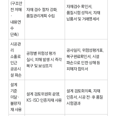
(구조안
자재검수 확인서, 
전 저해
자재 검수 절차 강화, 
품질시험 성적서, 자재 
·
품질관리계획 수립
납품서 및 거래명세서
내용연
수 
단축)
시공관
리 
공사일지, 위험성평가표, 
공정별 위험성 평가 
소홀로 
복구완료확인서, 시설 
실시, 피해 발생 시 즉각 
인근 
파손으로 인한 상해 등 
복구 및 보상조치
공공시
피해자 합의서
설 파손
설계 
팀소개
기준 
설계 검토회의록, 자재 
설계 검토위원회 운영, 
미달·
인증서, 시공 전·후 품질 
KS·ISO 인증자재 사용
팀소개
불량자
시험결과
대륜의 강점
재 사용
오시는 길