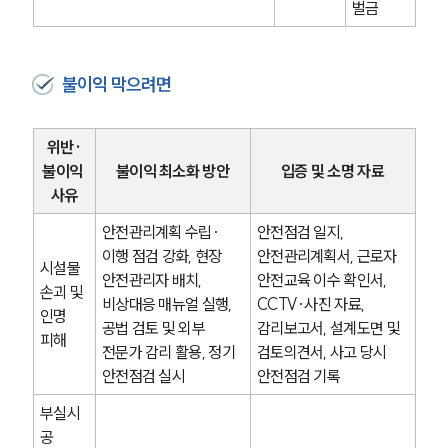
벌금
불이익 막으려면
위반·
불이익 
불이익 최소화 방안
입증 및 소명 자료
사유
안전관리계획 수립·
안전점검 일지, 
이행 점검 강화, 현장 
안전관리계획서, 근로자 
시설물 
안전관리자 배치, 
안전교육 이수 확인서, 
손괴 및 
비상대응 매뉴얼 실행, 
CCTV·사진 자료, 
인명 
공법 검토 및 외부 
감리보고서, 설계도면 및 
피해
전문가 감리 활용, 정기 
검토의견서, 사고 당시 
안전점검 실시
안전점검 기록
부실시
공