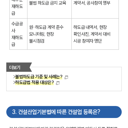
불법 하도급 금지 교육
계약서, 공사참여 명부
재하도
부동산전문변호사
급
수급공
원·하도급 계약 준수 
하도급 내역서, 현장 
소식/자료
사 
모니터링, 현장 
확인사진, 계약서 대비 
재하도
불시점검
시공 참여자 명단
언론보도
급
공지사항
법률 블로그
법률서식
뉴스레터/브로슈어
더보기
세미나
불법하도급 기준 및 사례는?
하도급법 적용 대상은?
대륜법률상담예약
대륜법률상담예약
3
.
건설산업기본법에 따른 건설업 등록은?