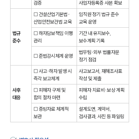
검증
사업자등록증 사본 확보
☐ 건설산업기본법·
임직원 정기 법규 준수 
산업안전보건법 교육
교육 운영
법규 
☐ 하자담보책임 이행 
기간 내 유지보수, 
준수
관리
보수계획 기록
법무팀·외부 법률자문 
☐ 준법감시체계 운영
정기 점검
☐ 사고·하자 발생 시 
사고보고서, 재해조사표 
즉각 보고체계
작성 및 제출
사후 
☐ 피해자 구제 및 
피해자 치료비·보상 계획 
대응
합의 절차 마련
수립
☐ 증빙자료 체계적 
설계도면, 계약서, 
보관
검사결과, 사진 등 파일링