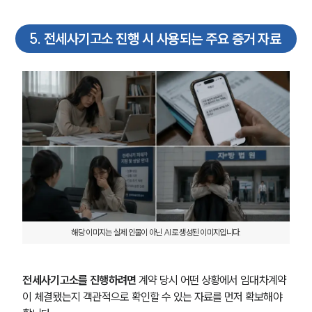
구성원 소개
5
.
전세사기고소 진행 시 사용되는 주요 증거 자료
부동산전문변호사
소식/자료
언론보도
공지사항
법률 블로그
법률서식
뉴스레터/브로슈어
세미나
대륜법률상담예약
해당 이미지는 실제 인물이 아닌 AI로 생성된 이미지입니다.
대륜법률상담예약
전세사기고소를 진행하려면
 계약 당시 어떤 상황에서 임대차계약
이 체결됐는지 객관적으로 확인할 수 있는 자료를 먼저 확보해야 