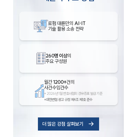
로펌 대륜만의
AI·IT
기술 활용 소송 전략
260명 이상
의
주요 구성원
월간
1200+
건의
사건수임건수
*
2026년 1월 변호사협회 경유증표 발급 기준
*대한변협 광고 규정 제4조 제1호 준수
더 많은 강점 살펴보기