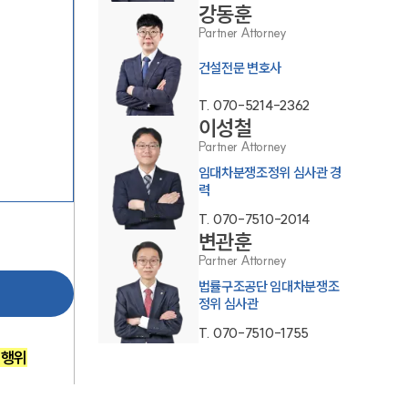
강동훈
Partner Attorney
건설전문 변호사
T.
070-5214-2362
이성철
Partner Attorney
팀소개
임대차분쟁조정위 심사관 경
력
팀소개
T.
070-7510-2014
변관훈
대륜의 강점
Partner Attorney
법률구조공단 임대차분쟁조
오시는 길
정위 심사관
글로벌 파트너 로펌
T.
070-7510-1755
 행위
고객의 소리
통합검색