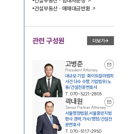
건설부동산 · 임대차분쟁
건설부동산 · 매매대금반환
관련 구성원
더보기
고병준
President Attorney
대규모 기업·화이트칼라범죄
사건 다수 수행,기업법무/노
동/건설전문변호사
T.
070-5221-2805
곽내원
Senior Partner Attorney
서울행정법원,서울중앙지법
판사 경력,가사/행정/건설전
문변호사
T.
070-5117-2950