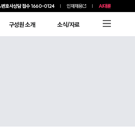
변호사상담 접수
1660-0124
인재채용
AI대륜
구성원 소개
소식/자료