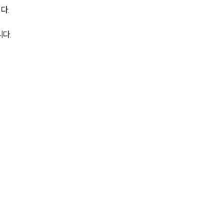
다.
AI대륜
다.
업무사례
주요 업무사례
사례분석/최신동향
법률정보
법률지식인
고객후기
업무분야
건설부 업무