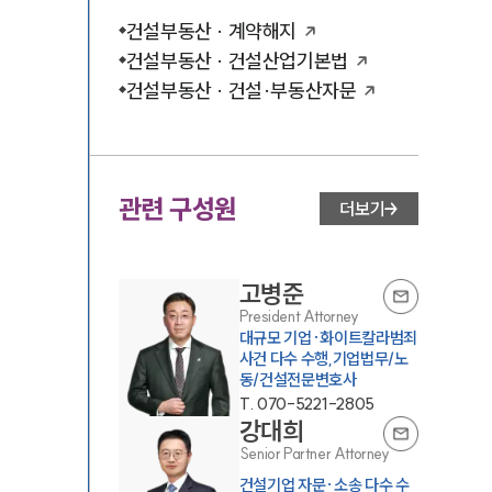
건설부동산 · 계약해지
건설부동산 · 건설산업기본법
건설부동산 · 건설·부동산자문
관련 구성원
더보기
고병준
President Attorney
대규모 기업·화이트칼라범죄
사건 다수 수행,기업법무/노
동/건설전문변호사
T.
070-5221-2805
강대희
Senior Partner Attorney
건설기업 자문·소송 다수 수