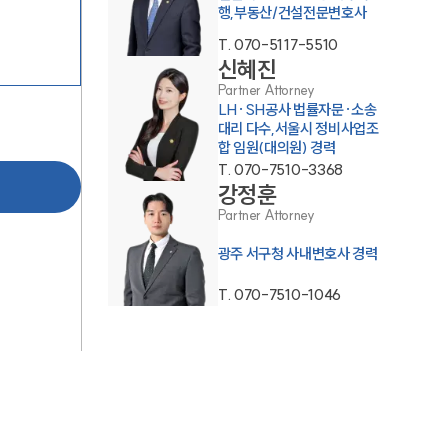
행,부동산/건설전문변호사
T.
070-5117-5510
신혜진
Partner Attorney
LH·SH공사 법률자문·소송
대리 다수,서울시 정비사업조
합 임원(대의원) 경력
T.
070-7510-3368
팀소개
강정훈
Partner Attorney
팀소개
광주 서구청 사내변호사 경력
대륜의 강점
T.
070-7510-1046
오시는 길
글로벌 파트너 로펌
고객의 소리
통합검색