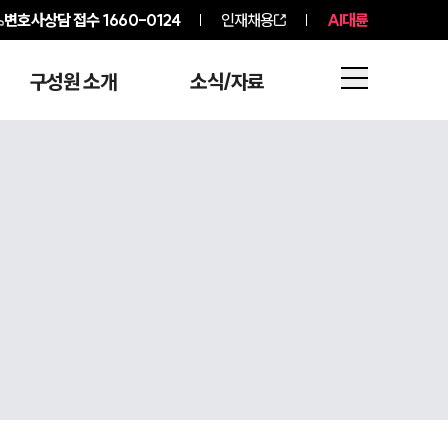
변호사상담 접수
1660-0124
인재채용
AI대륜
구성원 소개
소식/자료