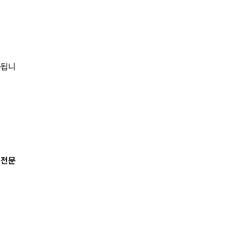
전체
구성원 소개
용
됩니
부동산전문변호사
소식/자료
언론보도
공지사항
 전문
법률 블로그
법률서식
뉴스레터/브로슈어