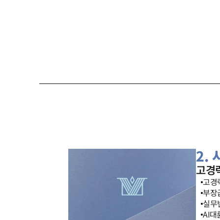
2.
고경
고경력
부장급
실무변
AI대