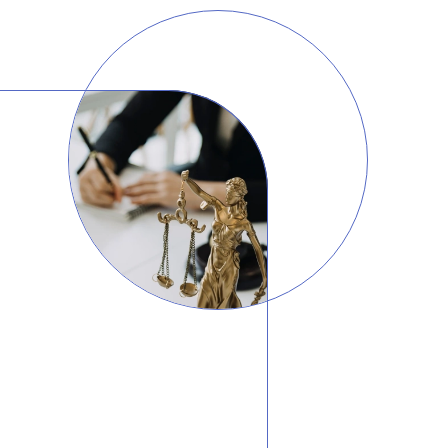
AI대륜
업무사례
주요 업무사례
사례분석/최신동향
법률정보
법률지식인
고객후기
업무분야
건설부 업무