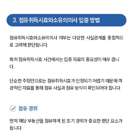
3
.
점유취득시효와소유의의사 입증 방법
점유취득시효와소유의의사 여부는 다양한 사실관계를 종합적으
로 고려해 판단됩니다.
팀소개
특히 점유취득시효 사건에서는 입증 자료의 중요성이 매우 큽니
다. 
팀소개
대륜의 강점
단순한 주장만으로는 점유취득시효가 인정되기 어렵기 때문에 객
오시는 길
관적인 자료를 통해 점유 사실과 점유 방식이 확인되어야 합니다.
글로벌 파트너 로펌
고객의 소리
통합검색
AI대륜
점유 경위
먼저 해당 부동산을 점유하게 된 초기 경위가 중요한 판단 요소가 
업무사례
됩니다.