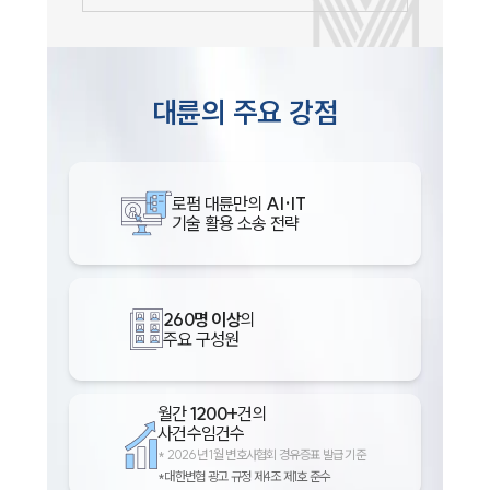
대륜의 주요 강점
로펌 대륜만의
AI·IT
기술 활용 소송 전략
260명 이상
의
주요 구성원
월간
1200+
건의
사건수임건수
*
2026년 1월 변호사협회 경유증표 발급 기준
*대한변협 광고 규정 제4조 제1호 준수