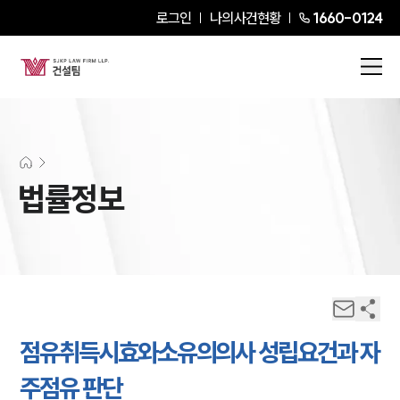
로그인
나의사건현황
1660-0124
법률정보
점유취득시효와소유의의사 성립요건과 자
주점유 판단