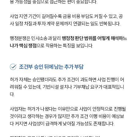
용 가능성을 중심으로 접근하는 편이 중요합니다.
사업 지연 기간이 길어질수록 금융 비용 부담도 커질 수 있고, 공
사 일정 차질과 투자 계약 문제까지 연결되는 일도 반복됩니다.
팀소개
행정분쟁은 민사소송과 달리 
행정청 판단 범위를 어떻게 해석하느
냐가 핵심 쟁점
으로 작용하는 특징을 보입니다.
팀소개
대륜의 강점
오시는 길
글로벌 파트너 로펌
조건부 승인 뒤에 남는 추가 부담
고객의 소리
통합검색
허가 자체는 승인됐더라도 추가 조건이 과도하면 사업 진행이 어
AI대륜
려워질 수 있는데, 기반시설 설치나 기부채납 요구가 대표적입니
다.
업무사례
사업자는 허가가 나왔다는 이유만으로 사업이 안정적으로 진행될 
주요 업무사례
것이라고 생각하는 경우가 많지만 추가 조건 이행 비용이 예상보
사례분석/최신동향
다 커지면 사업성이 급격하게 낮아질 가능성도 존재합니다.
법률정보
법률지식인