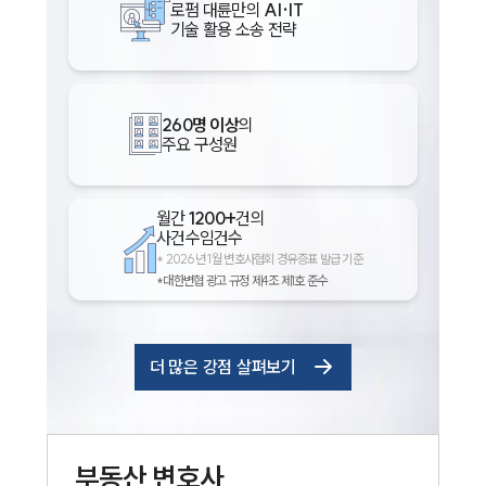
로펌 대륜만의
AI·IT
기술 활용 소송 전략
260명 이상
의
주요 구성원
월간
1200+
건의
사건수임건수
*
2026년 1월 변호사협회 경유증표 발급 기준
*대한변협 광고 규정 제4조 제1호 준수
더 많은 강점 살펴보기
부동산
변호사