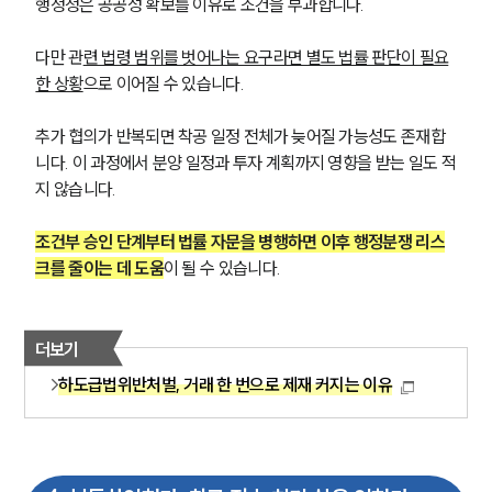
행정청은 공공성 확보를 이유로 조건을 부과합니다. 
고객후기
다만 관
련 법령 범위를 벗어나는 요구라면 별도 법률 판단이 필요
업무분야
한 상황
으로 이어질 수 있습니다.
건설부 업무
추가 협의가 반복되면 착공 일정 전체가 늦어질 가능성도 존재합
전체
니다. 이 과정에서 분양 일정과 투자 계획까지 영향을 받는 일도 적
지 않습니다.
구성원 소개
조건부 승인 단계부터 법률 자문을 병행하면 이후 행정분쟁 리스
크를 줄이는 데 도움
이 될 수 있습니다.
부동산전문변호사
소식/자료
더보기
하도급법위반처벌, 거래 한 번으로 제재 커지는 이유
언론보도
공지사항
법률 블로그
법률서식
뉴스레터/브로슈어