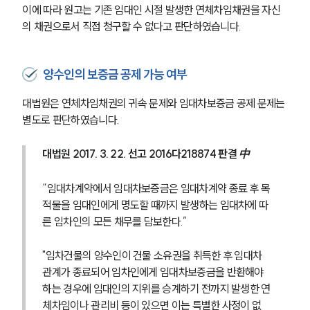
이에 따라 원고는 기존 임대인 시절 발생한 연체차임채권을 자신
의 채권으로서 직접 청구할 수 없다고 판단하였습니다.
부동산전문변호사
소식/자료
양수인의 보증금 공제 가능 여부
언론보도
대법원은 연체차임채권의 귀속 문제와 임대차보증금 공제 문제는 
공지사항
별도로 판단하였습니다.
법률 블로그
법률서식
대법원 2017. 3. 22. 선고 2016다218874 판결 中
뉴스레터/브로슈어
세미나
“임대차계약에서 임대차보증금은 임대차계약 종료 후 목
적물을 임대인에게 명도할 때까지 발생하는 임대차에 따
대륜법률상담예약
른 임차인의 모든 채무를 담보한다.”
대륜법률상담예약
"임차건물의 양수인이 건물 소유권을 취득한 후 임대차
관계가 종료되어 임차인에게 임대차보증금을 반환해야 
하는 경우에 임대인의 지위를 승계하기 전까지 발생한 연
체차임이나 관리비 등이 있으면 이는 특별한 사정이 없