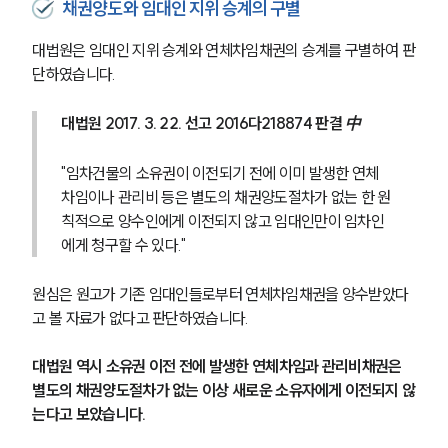
채권양도와 임대인 지위 승계의 구별
글로벌 파트너 로펌
고객의 소리
통합검색
대법원은 임대인 지위 승계와 연체차임채권의 승계를 구별하여 판
AI대륜
단하였습니다.
대법원 2017. 3. 22. 선고 2016다218874 판결 中
업무사례
주요 업무사례
"임차건물의 소유권이 이전되기 전에 이미 발생한 연체
사례분석/최신동향
차임이나 관리비 등은 별도의 채권양도절차가 없는 한 원
법률정보
칙적으로 양수인에게 이전되지 않고 임대인만이 임차인
법률지식인
에게 청구할 수 있다."
고객후기
원심은 원고가 기존 임대인들로부터 연체차임채권을 양수받았다
업무분야
고 볼 자료가 없다고 판단하였습니다.
건설부 업무
대법원 역시 소유권 이전 전에 발생한 연체차임과 관리비채권은 
전체
별도의 채권양도절차가 없는 이상 새로운 소유자에게 이전되지 않
는다고 보았습니다.
구성원 소개