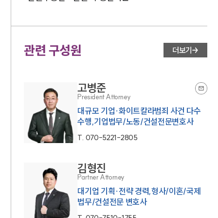
관련 구성원
더보기
고병준
President Attorney
대규모 기업·화이트칼라범죄 사건 다수
수행,기업법무/노동/건설전문변호사
T.
070-5221-2805
김형진
Partner Attorney
대기업 기획·전략 경력,형사/이혼/국제
법무/건설전문 변호사
T.
070-7510-1755