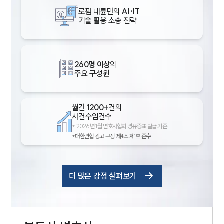
로펌 대륜만의
AI·IT
기술 활용 소송 전략
260명 이상
의
주요 구성원
월간
1200+
건의
사건수임건수
*
2026년 1월 변호사협회 경유증표 발급 기준
*대한변협 광고 규정 제4조 제1호 준수
더 많은 강점 살펴보기