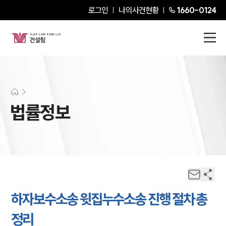
로그인
나의사건현황
1660-0124
법률정보
하자보수소송 윗집누수소송 진행 절차 총
정리