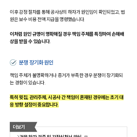
건설부 업무
이후 감정 절차를 통해 공사상의 하자가 원인임이 확인되었고, 법
전체
원은 보수 비용 전액 지급을 명령했습니다.
구성원 소개
이처럼 원인 규명이 명확해질 경우 책임 주체를 특정하여 손해배
상을 받을 수 있습니다.
부동산전문변호사
분쟁 장기화 원인
소식/자료
책임 주체가 불명확하거나 증거가 부족한 경우 분쟁이 장기화되
언론보도
는 경향이 있습니다.
공지사항
법률 블로그
특히 윗집, 관리주체, 시공사 간 책임이 혼재된 경우에는 초기 대
법률서식
응 방향 설정이 중요합니다.
뉴스레터/브로슈어
세미나
더보기
대륜법률상담예약
건물 하자 검증 및 감정신청서 양식