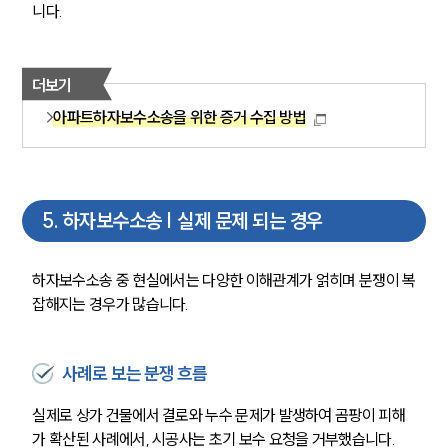
니다.
팀소개
팀소개
더보기
대륜의 강점
오시는 길
아파트하자보수소송을 위한 증거 수집 방법
글로벌 파트너 로펌
고객의 소리
통합검색
AI대륜
5
.
하자보수소송 | 실제 문제 되는 경우
업무사례
하자보수소송 중 현실에서는 다양한 이해관계가 얽히며 분쟁이 복
주요 업무사례
잡해지는 경우가 많습니다.
사례분석/최신동향
법률정보
법률지식인
고객후기
사례로 보는 분쟁 흐름
실제로 상가 건물에서 결로와 누수 문제가 발생하여 곰팡이 피해
업무분야
가 확산된 사례에서, 시공사는 초기 보수 요청을 거부했습니다.