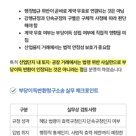
통합검색
AI대륜
행정법규 위반이 곧바로 계약 무효로 연결되는 것은 아님
강행규정과 단속규정의 구별은 구체적 사정에 따라 판단
업무사례
해야 함
계약 무효 여부는 부당이득 성립 여부에 직접적 영향을 미
주요 업무사례
침
사례분석/최신동향
산업용지 거래에서는 법적 안정성 보호가 중요함
법률정보
법률지식인
고객후기
특히 
산업단지 내 토지·공장 거래에서는 법령 위반 사실만으로 부
당이득 반환이 인정되는 것은 아니라는 점
을 분명히 하였습니다.
업무분야
부당이득반환청구소송 실무 체크포인트
건설부 업무
전체
구분
실무상 검토사항
구성원 소개
규정 성격
해당 법령이 효력규정인지 단속규정인지 여부
입법 취지
행정적 통제인지, 사법적 효력 제한까지 예정한 
부동산전문변호사