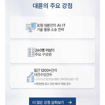
대륜의 주요 강점
로펌 대륜만의
AI·IT
기술 활용 소송 전략
260명 이상
의
주요 구성원
월간
1200+
건의
사건수임건수
*
2026년 1월 변호사협회 경유증표 발급 기준
*대한변협 광고 규정 제4조 제1호 준수
더 많은 강점 살펴보기