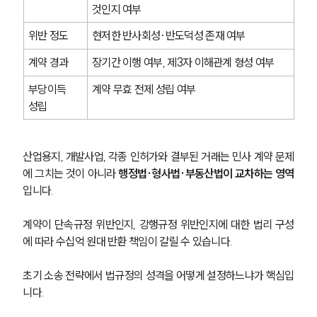
것인지 여부
위반 정도
현저한 반사회성·반도덕성 존재 여부
소식/자료
계약 경과
장기간 이행 여부, 제3자 이해관계 형성 여부
언론보도
공지사항
부당이득 
계약 무효 전제 성립 여부
법률 블로그
성립
법률서식
뉴스레터/브로슈어
세미나
산업용지, 개발사업, 각종 인허가와 결부된 거래는 민사 계약 문제
에 그치는 것이 아니라 
행정법·형사법·부동산법이 교차하는 영역
대륜법률상담예약
입니다.
대륜법률상담예약
계약이 단속규정 위반인지, 강행규정 위반인지에 대한 법리 구성
에 따라 수십억 원대 반환 책임이 갈릴 수 있습니다.
초기 소송 전략에서 법규정의 성격을 어떻게 설정하느냐가 핵심입
니다.