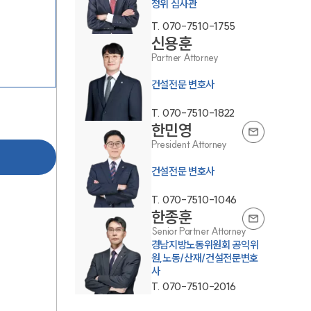
정위 심사관
T.
070-7510-1755
신용훈
Partner Attorney
건설전문 변호사
T.
070-7510-1822
한민영
팀소개
President Attorney
팀소개
건설전문 변호사
대륜의 강점
T.
070-7510-1046
한종훈
오시는 길
Senior Partner Attorney
경남지방노동위원회 공익위
글로벌 파트너 로펌
원,노동/산재/건설전문변호
사
고객의 소리
T.
070-7510-2016
통합검색