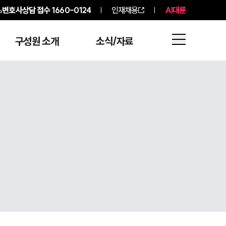
변호사상담 접수
1660-0124
인재채용
AI대륜
구성원 소개
소식/자료