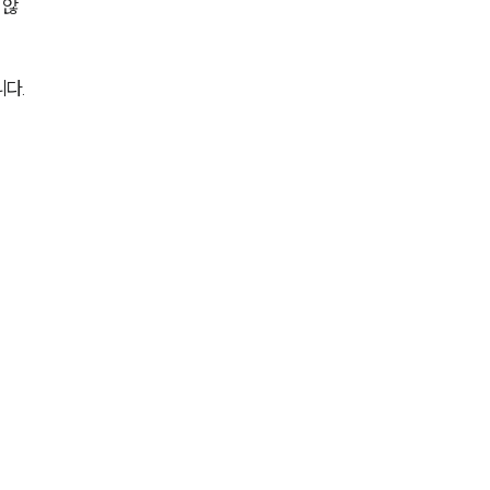
 않
전체
다. 
구성원 소개
부동산전문변호사
소식/자료
언론보도
공지사항
법률 블로그
법률서식
뉴스레터/브로슈어