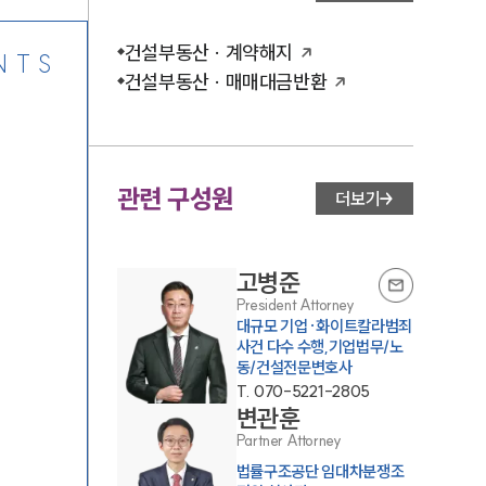
건설부동산 · 계약해지
NTS
건설부동산 · 매매대금반환
관련 구성원
더보기
고병준
President Attorney
대규모 기업·화이트칼라범죄
사건 다수 수행,기업법무/노
동/건설전문변호사
T.
070-5221-2805
변관훈
Partner Attorney
법률구조공단 임대차분쟁조