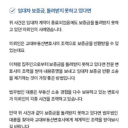
팀소개
임대차 보증금, 돌려받지 못하고 있다면
팀소개
위 사건은 임대차 계약이 종료되었음에도 보증금을 돌려받지 못하
대륜의 강점
고 있던 의뢰인의 사례였습니다.
오시는 길
글로벌 파트너 로펌
의뢰인은 교대부동산변호사의 조력으로 보증금을 반환받을 수 있
고객의 소리
통합검색
었는데요.
AI대륜
이처럼 집주인으로부터 보증금을 돌려받지 못하고 있다면 전문 변
호사의 조력을 받아 내용증명을 보내고 임대차 보증금 반환 소송
업무사례
을 제기하는 것이 가장 좋은 방법입니다.
주요 업무사례
사례분석/최신동향
법무법인 대륜은 부동산 소송 경험을 다수 보유하고 있는 변호사
법률정보
가 의뢰인의 각종 사건을 조력하고 있습니다.
법률지식인
고객후기
만약 위 사건과 같이 보증금을 돌려받지 못하고 있다면 법무법인 
대륜을 찾아와 교대부동산변호사에게 체계적인 조력을 받아보시
업무분야
길 바랍니다.