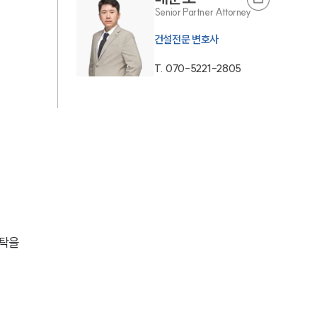
Senior Partner Attorney
AI대륜
건설전문 변호사
업무사례
T.
070-5221-2805
주요 업무사례
사례분석/최신동향
법률정보
법률지식인
고객후기
탁을 
업무분야
건설부 업무