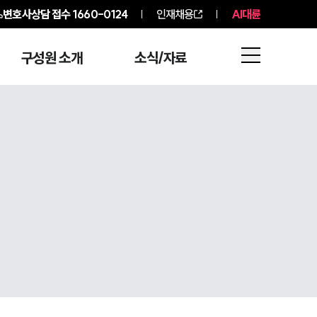
변호사상담 접수
1660-0124
인재채용
AI대륜
구성원 소개
소식/자료