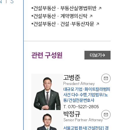
NTS
건설부동산 · 부동산실명법위반
건설부동산 · 계약명의신탁
건설부동산 · 건설·부동산자문
관련 구성원
더보기
고병준
President Attorney
대규모 기업·화이트칼라범죄
사건 다수 수행,기업법무/노
동/건설전문변호사
T.
070-5221-2805
박정규
Senior Partner Attorney
서울고법 판사[건설전담] 경