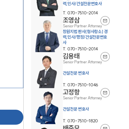
력,민사/건설전문변호사
T.
070-7510-2014
조영삼
Senior Partner Attorney
창원지법 판사[형사항소] 경
력,민사/행정/건설전문변호
사
T.
070-7510-2014
팀소개
김용태
Senior Partner Attorney
팀소개
건설전문 변호사
대륜의 강점
T.
070-7510-1046
고정항
오시는 길
Senior Partner Attorney
글로벌 파트너 로펌
건설전문 변호사
고객의 소리
T.
070-7510-1820
배준모
통합검색