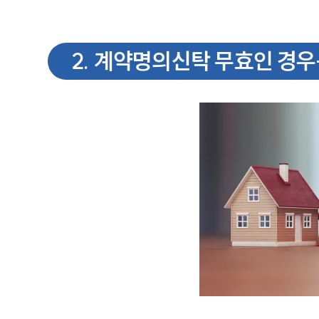
2
.
계약명의신탁 무효인 경우