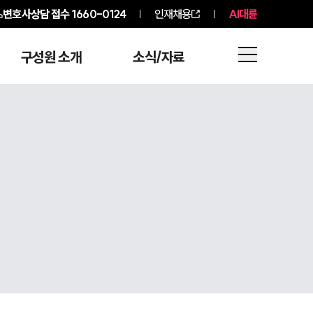
변호사상담 접수
1660-0124
인재채용
AI대륜
구성원 소개
소식/자료