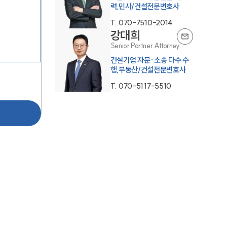
력,민사/건설전문변호사
T.
070-7510-2014
강대희
Senior Partner Attorney
건설기업 자문·소송 다수 수
행,부동산/건설전문변호사
T.
070-5117-5510
팀소개
팀소개
대륜의 강점
오시는 길
글로벌 파트너 로펌
고객의 소리
통합검색