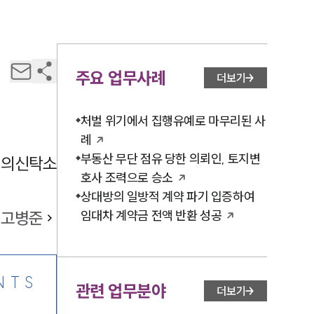
주요 업무사례
더보기
처벌 위기에서 집행유예로 마무리된 사
례
부동산 무단 점유 당한 의뢰인, 토지변
명의신탁소
호사 조력으로 승소
상대방의 일방적 계약 파기 입증하여
고병준
임대차 계약금 전액 반환 성공
NTS
관련 업무분야
더보기