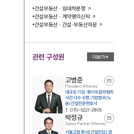
건설부동산 · 임대차분쟁
건설부동산 · 계약명의신탁
건설부동산 · 건설·부동산자문
관련 구성원
더보기
고병준
President Attorney
대규모 기업·화이트칼라범죄
사건 다수 수행,기업법무/노
동/건설전문변호사
T.
070-5221-2805
박정규
Senior Partner Attorney
서울고법 판사[건설전담] 경