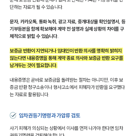
단하는 자료가 될 수 있습니다.
팀소개
대륜의 강점
문자, 카카오톡, 통화 녹취, 광고 자료, 중개대상물 확인설명서, 등
오시는 길
글로벌 파트너 로펌
기부등본을 함께 확보해야 계약 전 설명과 실제 상황의 차이를 구
고객의 소리
체적으로 밝힐 수 있습니다.
통합검색
AI대륜
보증금 반환이 지연되거나 임대인이 반환 의사를 명확히 밝히지 
않는다면 내용증명을 통해 계약 종료 의사와 보증금 반환 요구를 
업무사례
남겨두는 것이 필요합니다.
주요 업무사례
내용증명은 곧바로 보증금을 돌려받는 절차는 아니지만, 이후 보
사례분석/최신동향
증금 반환 청구소송이나 형사고소에서 피해자가 반환을 요구했다
법률정보
는 자료로 활용됩니다.
법률지식인
고객후기
임차권등기명령과 가압류 검토
업무분야
사기 피해가 의심되는 상황에서 이사를 먼저 나가야 한다면 임차
건설부 업무
권등기명령을 검토해야 합니다.