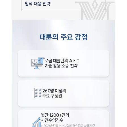
법적 대응 전략
대륜의 주요 강점
로펌 대륜만의
AI·IT
기술 활용 소송 전략
260명 이상
의
주요 구성원
월간
1200+
건의
사건수임건수
*
2026년 1월 변호사협회 경유증표 발급 기준