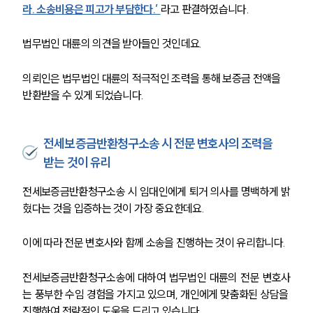
라. 소송비용은 피고가 부담한다.’ 
라고 판결하였습니다. 
팀소개
법무법인 대륜의 의견을 받아들인 것인데요.
팀소개
대륜의 강점
오시는 길
의뢰인은 법무법인 대륜의 적극적인 조력을 통해 보증금 전액을 
글로벌 파트너 로펌
반환받을 수 있게 되었습니다.
고객의 소리
통합검색
AI대륜
전세보증금반환청구소송 시 전문 변호사의 조력을
받는 것이 유리
업무사례
전세보증금반환청구소송 시 임대인에게 퇴거 의사를 명백하게 밝
주요 업무사례
혔다는 것을 입증하는 것이 가장 중요한데요.
사례분석/최신동향
법률정보
이에 따라 전문 변호사와 함께 소송을 진행하는 것이 유리합니다.
법률지식인
고객후기
전세보증금반환청구소송에 대하여 법무법인 대륜의 전문 변호사
는 풍부한 수임 경험을 가지고 있으며, 개인에게 맞춤화된 상담을 
업무분야
진행하여 전략적인 도움을 드리고 있습니다.