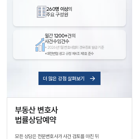
260명 이상
의
주요 구성원
월간
1200+
건의
사건수임건수
*
2026년 1월 변호사협회 경유증표 발급 기준
*대한변협 광고 규정 제4조 제1호 준수
더 많은 강점 살펴보기
부동산
변호사
법률상담예약
모든 상담은 전문변호사가 사건 검토를 마친 뒤