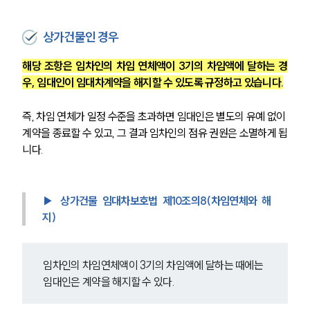
상가건물인 경우
팀소개
해당 조항은 임차인의 차임 연체액이 3기의 차임액에 달하는 경
팀소개
우, 임대인이 임대차계약을 해지할 수 있도록 규정하고 있습니다.
대륜의 강점
오시는 길
즉, 차임 연체가 일정 수준을 초과하면 임대인은 별도의 유예 없이 
글로벌 파트너 로펌
고객의 소리
계약을 종료할 수 있고, 그 결과 임차인의 점유 권원은 소멸하게 됩
통합검색
니다.
AI대륜
업무사례
▶ 상가건물 임대차보호법 제10조의8(차임연체와 해
지)
주요 업무사례
사례분석/최신동향
법률정보
임차인의 차임연체액이 3기의 차임액에 달하는 때에는 
법률지식인
임대인은 계약을 해지할 수 있다.
고객후기