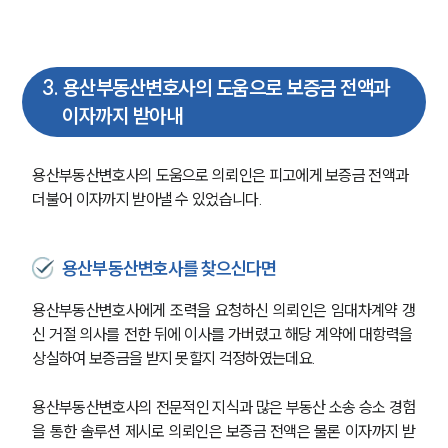
3
.
용산부동산변호사의 도움으로 보증금 전액과
이자까지 받아내
용산부동산변호사의 도움으로 의뢰인은 피고에게 보증금 전액과 
더불어 이자까지 받아낼 수 있었습니다.
팀소개
팀소개
용산부동산변호사를 찾으신다면
대륜의 강점
오시는 길
용산부동산변호사에게 조력을 요청하신 의뢰인은 임대차계약 갱
글로벌 파트너 로펌
고객의 소리
신 거절 의사를 전한 뒤에 이사를 가버렸고 해당 계약에 대항력을 
통합검색
상실하여 보증금을 받지 못할지 걱정하였는데요.
AI대륜
용산부동산변호사의 전문적인 지식과 많은 부동산 소송 승소 경험
업무사례
을 통한 솔루션 제시로 의뢰인은 보증금 전액은 물론 이자까지 받