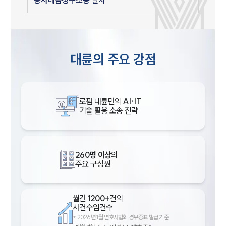
대륜의 주요 강점
로펌 대륜만의
AI·IT
기술 활용 소송 전략
260명 이상
의
주요 구성원
월간
1200+
건의
사건수임건수
*
2026년 1월 변호사협회 경유증표 발급 기준