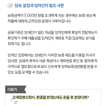
AI대륜
담보 설정과 임차인의 협조 사항
보증금액이 5,000만 원을 초과하게 되는 경우에는 보증 대상 목
업무사례
적물에 대하여 근저당권 설정이 이루어집니다.
주요 업무사례
사례분석/최신동향
금융기관은 임대인이 빌린 자금을 임차인에게 확실히 전달하는지 
법률정보
확인하기 위해 대출금을 임차인의 계좌로 직접 입금하는 방식을 
법률지식인
취하기도 합니다.
고객후기
임차인 입장에서는 임대인이 이러한 보증 제도를 이용할 의사가 
업무분야
있다면, 임대차 계약서 사본 제공이나 계좌번호 확인 등 절차에 적
극적으로 협조함으로써 보다 신속하게 임차보증금반환을 받을 수 
건설부 업무
있는 길을 모색할 수 있습니다.
전체
더보기
구성원 소개
강제집행신청서, 판결을 받았는데도 돈을 못 받았다면?
부동산전문변호사