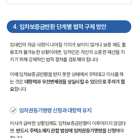
소식/자료
4
.
임차보증금반환 단계별 법적 구제 방안
언론보도
공지사항
법률 블로그
임대인의 자금 사정이 나아질 기미가 보이지 않거나 보증 제도 활
법률서식
뉴스레터/브로슈어
용조차 불가능한 상황이라면, 임차인은 자신의 소중한 재산을 지
세미나
키기 위해 강제적인 법적 절차를 검토해야 합니다.
이때 임차보증금반환을 받지 못한 상태에서 무턱대고 이사를 하
대륜법률상담예약
는 것은 
대항력과 우선변제권을 상실시킬 수 있으므로 주의가 필
요
합니다.
대륜법률상담예약
임차권등기명령 신청과 대항력 유지
이사가 급박한 상황임에도 임차보증금반환이 이루어지지 않았다
면,
 반드시 주택소재지 관할 법원에 임차권등기명령을 신청
해야 