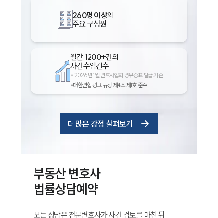
260명 이상
의
주요 구성원
월간
1200+
건의
사건수임건수
*
2026년 1월 변호사협회 경유증표 발급 기준
*대한변협 광고 규정 제4조 제1호 준수
더 많은 강점 살펴보기
부동산
변호사
법률상담예약
모든 상담은 전문변호사가 사건 검토를 마친 뒤