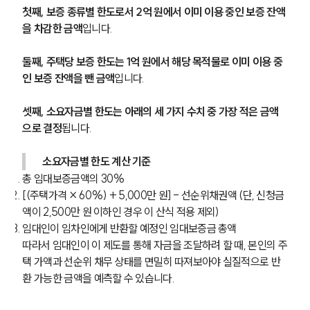
첫째, 보증 종류별 한도로서 2억 원에서 이미 이용 중인 보증 잔액
을 차감한 금액
입니다.
둘째, 주택당 보증 한도는 1억 원에서 해당 목적물로 이미 이용 중
인 보증 잔액을 뺀 금액
입니다.
셋째, 소요자금별 한도는 아래의 세 가지 수치 중 가장 적은 금액
으로 결정
됩니다.
소요자금별 한도 계산 기준
총 임대보증금액의 30%
[(주택가격 × 60%) + 5,000만 원] - 선순위채권액 (단, 신청금
팀소개
액이 2,500만 원 이하인 경우 이 산식 적용 제외)
임대인이 임차인에게 반환할 예정인 임대보증금 총액
팀소개
따라서 임대인이 이 제도를 통해 자금을 조달하려 할 때, 본인의 주
대륜의 강점
오시는 길
택 가액과 선순위 채무 상태를 면밀히 따져보아야 실질적으로 반
글로벌 파트너 로펌
환 가능한 금액을 예측할 수 있습니다.
고객의 소리
통합검색