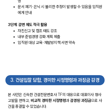
명
문서 폐기·은닉 시 불리한 추정이 발생할 수 있음을 임직원
에게 안내
3단계: 감면 제도 적극 활용
자진신고 및 협조 태도 강조
팀소개
내부 준법경영 강화 계획 제출
임직원 대상 교육·재발방지책 서면 약속
팀소개
대륜의 강점
오시는 길
글로벌 파트너 로펌
고객의 소리
통합검색
AI대륜
3
.
건설입찰 담합, 경미한 시정명령과 과징금 감경
업무사례
본 사안은 신속한 건설전문변호사 TF의 대응으로 대표이사 형사 
고발을 면하고, 
비교적 경미한 시정명령
과 
감경된 과징금
으로 사
주요 업무사례
건을 종결할 수 있었습니다.
사례분석/최신동향