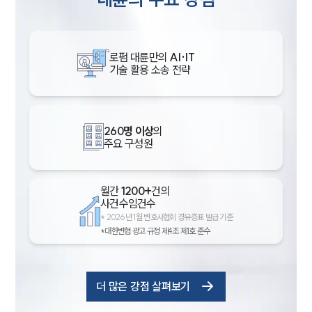
로펌 대륜만의
AI·IT
기술 활용 소송 전략
260명 이상
의
주요 구성원
월간
1200+
건의
사건수임건수
*
2026년 1월 변호사협회 경유증표 발급 기준
*대한변협 광고 규정 제4조 제1호 준수
더 많은 강점 살펴보기