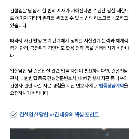
법률정보
법률지식인
건설입찰 담합에 한 번의 제재가 가해진다면 수년간 입찰 제한으
고객후기
로 이어져 기업의 존폐를 위협할 수 있는 법적 리스크를 내포하고 
있습니다.
업무분야
따라서 사건 발생 초기 단계에서 정확한 사실관계 분석과 체계적 
건설부 업무
증거 관리, 공정위의 감면제도 활용 전략 등을 병행하시기 바랍니
전체
다.
입찰담합 및 건설입찰 관련 법률 자문이 필요하시다면, 건설전담 
구성원 소개
판사, 대한변협 등록 건설전문변호사, 대형 건설사 자문 등 다수의 
건설사 관련 사건 자문 경험을 지닌 변호사에 🔗
법률상담예약
을 
부동산전문변호사
요청하시기 바랍니다.
소식/자료
건설입찰 담합 사건 대응의 핵심 포인트
언론보도
공지사항
법률 블로그