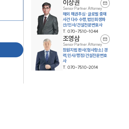
이상권
Senior Partner Attorney
해외 채권추심·글로벌 중재
사건 다수 수행,법인회생파
산/민사/건설전문변호사
T.
070-7510-1044
조영삼
Senior Partner Attorney
창원지법 판사[형사항소] 경
팀소개
력,민사/행정/건설전문변호
사
T.
070-7510-2014
팀소개
대륜의 강점
오시는 길
글로벌 파트너 로펌
고객의 소리
통합검색