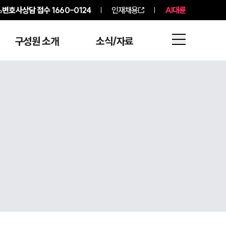
변호사상담 접수
1660-0124
인재채용
AI대륜
구성원 소개
소식/자료