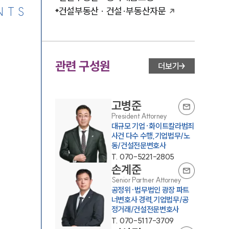
NTS
건설부동산 · 건설·부동산자문
관련 구성원
더보기
고병준
President Attorney
대규모 기업·화이트칼라범죄
사건 다수 수행,기업법무/노
동/건설전문변호사
T.
070-5221-2805
손계준
Senior Partner Attorney
공정위·법무법인 광장 파트
너변호사 경력,기업법무/공
정거래/건설전문변호사
T.
070-5117-3709