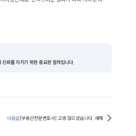
업무사례
주요 업무사례
사례분석/최신동향
법률정보
법률지식인
의 신뢰를 지키기 위한 중요한 절차입니다.
고객후기
업무분야
건설부 업무
전체
다음글
[부동산전문변호사] 고생 많으셨습니다. 새해 복 많이 받으세요
구성원 소개