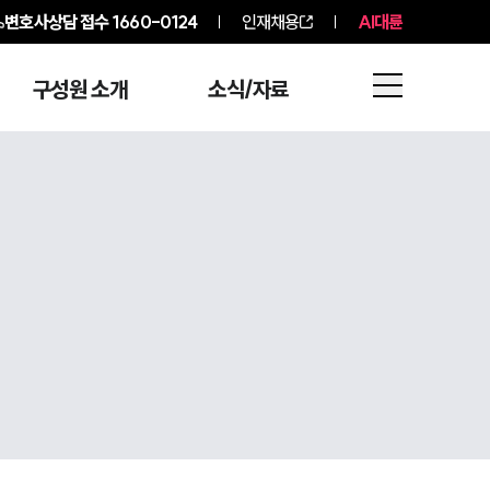
변호사상담 접수
1660-0124
인재채용
AI대륜
구성원 소개
소식/자료