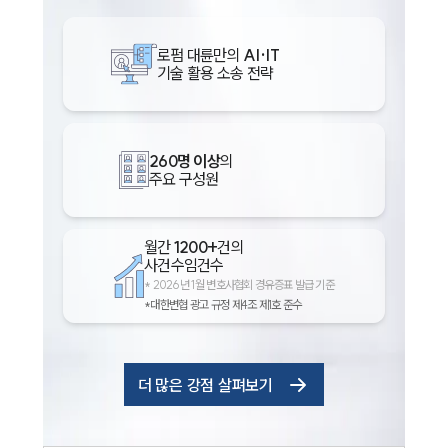
로펌 대륜만의
AI·IT
기술 활용 소송 전략
260명 이상
의
주요 구성원
월간
1200+
건의
사건수임건수
*
2026년 1월 변호사협회 경유증표 발급 기준
*대한변협 광고 규정 제4조 제1호 준수
더 많은 강점 살펴보기