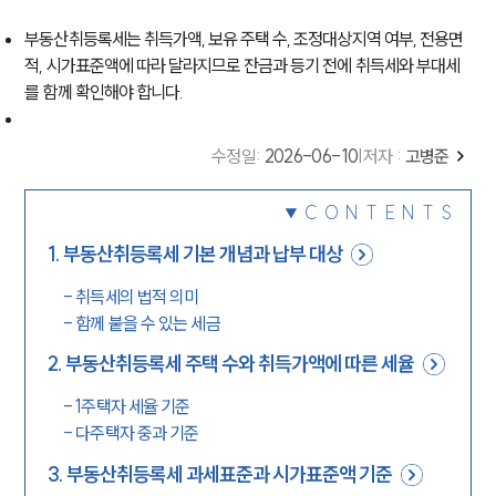
부동산취등록세는 취득가액, 보유 주택 수, 조정대상지역 여부, 전용면
적, 시가표준액에 따라 달라지므로 잔금과 등기 전에 취득세와 부대세
를 함께 확인해야 합니다.
수정일
:
2026-06-10
|
저자 :
고병준
CONTENTS
1
.
부동산취등록세 기본 개념과 납부 대상
-
취득세의 법적 의미
-
함께 붙을 수 있는 세금
2
.
부동산취등록세 주택 수와 취득가액에 따른 세율
-
1주택자 세율 기준
-
다주택자 중과 기준
3
.
부동산취등록세 과세표준과 시가표준액 기준