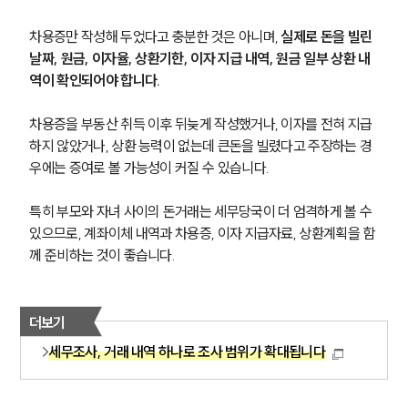
통합검색
AI대륜
차용증만 작성해 두었다고 충분한 것은 아니며, 
실제로 돈을 빌린 
날짜, 원금, 이자율, 상환기한, 이자 지급 내역, 원금 일부 상환 내
역이 확인되어야 합니다.
업무사례
차용증을 부동산 취득 이후 뒤늦게 작성했거나, 이자를 전혀 지급
주요 업무사례
사례분석/최신동향
하지 않았거나, 상환 능력이 없는데 큰돈을 빌렸다고 주장하는 경
법률정보
우에는 증여로 볼 가능성이 커질 수 있습니다.
법률지식인
고객후기
특히 부모와 자녀 사이의 돈거래는 세무당국이 더 엄격하게 볼 수 
있으므로, 계좌이체 내역과 차용증, 이자 지급자료, 상환계획을 함
께 준비하는 것이 좋습니다.
업무분야
건설부 업무
전체
더보기
세무조사, 거래 내역 하나로 조사 범위가 확대됩니다
구성원 소개