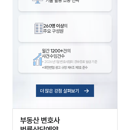
기술 활용 소송 전략
260명 이상
의
주요 구성원
월간
1200+
건의
사건수임건수
*
2026년 1월 변호사협회 경유증표 발급 기준
*대한변협 광고 규정 제4조 제1호 준수
더 많은 강점 살펴보기
부동산
변호사
법률상담예약