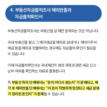
부동산전문변호사
4
.
부동산자금출처조사 해외반출과
자금출처확인서
소식/자료
언론보도
부동산자금출처조사는 부동산을 살 때만 문제되는 것은 아닙니다.
공지사항
법률 블로그
법률서식
국내 부동산을 팔고 그 매각대금을 해외로 보내거나, 해외이주비·
뉴스레터/브로슈어
예금 등을 해외로 반출하려는 경우에도 자금출처 확인이 필요할 
세미나
수 있습니다. 
이때 자금출처확인서는 국내재산의 형성 과정과 관련 세금 신고·
대륜법률상담예약
납부 여부를 확인하는 자료로 활용됩니다.
대륜법률상담예약
즉 
부동산 취득 단계에서는 “돈이 어디서 왔는지”가 문제되고, 매
각 후 해외반출 단계에서는 “이 돈이 적법하게 형성되고 세금 문제
가 정리된 돈인지”가 문제
될 수 있습니다.