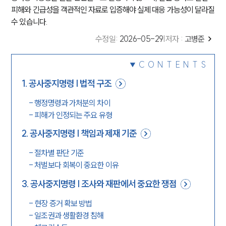
피해와 긴급성을 객관적인 자료로 입증해야 실제 대응 가능성이 달라질
수 있습니다.
수정일
:
2026-05-29
|
저자 :
고병준
CONTENTS
1
.
공사중지명령 | 법적 구조
-
행정명령과 가처분의 차이
-
피해가 인정되는 주요 유형
2
.
공사중지명령 | 책임과 제재 기준
-
절차별 판단 기준
-
처벌보다 회복이 중요한 이유
3
.
공사중지명령 | 조사와 재판에서 중요한 쟁점
-
현장 증거 확보 방법
-
일조권과 생활환경 침해