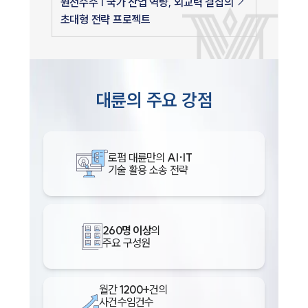
원전수주 | 국가 산업 역량, 외교력 결집의
초대형 전략 프로젝트
대륜의 주요 강점
로펌 대륜만의
AI·IT
기술 활용 소송 전략
260명 이상
의
주요 구성원
월간
1200+
건의
사건수임건수