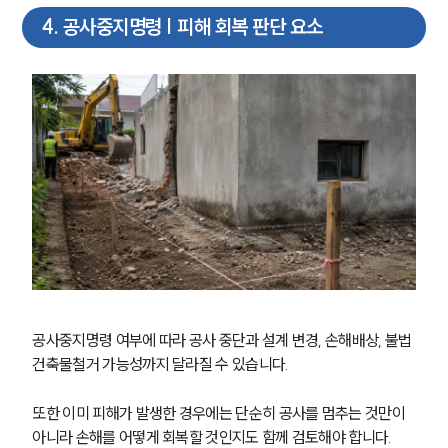
4
.
공사중지명령 | 피해 회복 판단 요소
팀소개
대륜의 강점
오시는 길
글로벌 파트너 로펌
고객의 소리
통합검색
AI대륜
업무사례
주요 업무사례
사례분석/최신동향
법률정보
법률지식인
공사중지명령 여부에 따라 공사 중단과 설계 변경, 손해배상, 불법
고객후기
건축물철거 가능성까지 달라질 수 있습니다.
업무분야
또한 이미 피해가 발생한 경우에는 단순히 공사를 멈추는 것만이 
아니라 손해를 어떻게 회복할 것인지도 함께 검토해야 합니다.