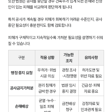
또한 법원은 공사를 중단할 경우 건축주가 입게 되는 손해와 신청
인이 입는 피해를 비교하여 판단하게 됩니다.
특히 공사가 계속될 경우 피해가 회복하기 어려운 수준인지, 공사 
중단 필요성이 충분한지도 함께 검토합니다.
피해가 구체적이고 지속적일수록 가처분 필요성을 설명하기 쉬워
질 수 있습니다.
가능한 
구분
적용 상황
유의사항
조치
무허가·위법 
관청 조사
허가도면 및 
행정 중지 요청
시공 의심
·시정명령
위반 자료 필요
권리 침해가 
법원 임시 
긴급성·피해 
공사금지가처분
급박한 경우
중지 결정
자료 중요
균열·누수·
금전배상 
감정자료 및 
손해배상
일조 피해 
청구
인과관계 필요