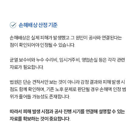
건설부 업무
전체
손해배상 산정 기준
구성원 소개
손해배상은 실제 피해가 발생했고 그 원인이 공사와 연결된다는 
부동산전문변호사
점이 확인되어야 인정될 수 있습니다.
소식/자료
균열 보수비와 누수 수리비, 임시거주비, 영업손실 등은 각각 관련 
자료가 필요합니다.
언론보도
공지사항
법원은 단순 견적서만 보는 것이 아니라 감정 결과와 피해 발생 시
법률 블로그
점도 함께 확인하며, 기존 노후 문제로 판단될 경우 손해액 인정 범
법률서식
위가 줄어들 가능성도 존재합니다.
뉴스레터/브로슈어
세미나
따라서 피해 발생 시점과 공사 진행 시기를 연결해 설명할 수 있는 
자료를 확보하는 것이 중요합니다.
대륜법률상담예약