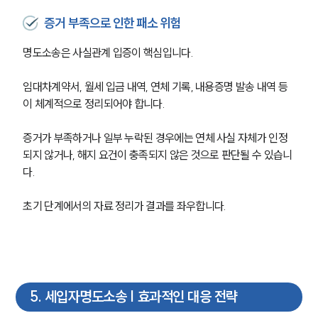
전체
증거 부족으로 인한 패소 위험
구성원 소개
명도소송은 사실관계 입증이 핵심입니다. 
부동산전문변호사
임대차계약서, 월세 입금 내역, 연체 기록, 내용증명 발송 내역 등
이 체계적으로 정리되어야 합니다.
소식/자료
증거가 부족하거나 일부 누락된 경우에는 연체 사실 자체가 인정
되지 않거나, 해지 요건이 충족되지 않은 것으로 판단될 수 있습니
언론보도
다. 
공지사항
법률 블로그
법률서식
초기 단계에서의 자료 정리가 결과를 좌우합니다.
뉴스레터/브로슈어
세미나
대륜법률상담예약
5
.
세입자명도소송 | 효과적인 대응 전략
대륜법률상담예약