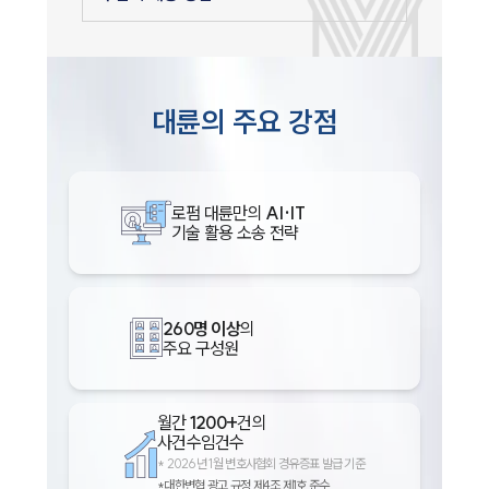
대륜의 주요 강점
로펌 대륜만의
AI·IT
기술 활용 소송 전략
260명 이상
의
주요 구성원
월간
1200+
건의
사건수임건수
*
2026년 1월 변호사협회 경유증표 발급 기준
*대한변협 광고 규정 제4조 제1호 준수