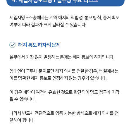
4
.
세입자명도소송 | 실무상 주요 리스크
팀소개
대륜의 강점
세입자명도소송에서는 계약 해지의 적법성, 통보 방식, 증거 확보 
오시는 길
글로벌 파트너 로펌
여부에 따라 결과가 크게 달라질 수 있습니다.
고객의 소리
통합검색
AI대륜
해지 통보 하자의 문제
실무에서 가장 많이 발생하는 문제는 해지 통보의 하자입니다. 
업무사례
임대인이 구두나 문자로만 해지 의사를 전달한 경우, 법원에서는 
주요 업무사례
사례분석/최신동향
이를 명확한 해지 통보로 인정하지 않는 경우가 있습니다.
법률정보
법률지식인
이 경우 계약이 여전히 유효한 것으로 판단되어 명도 청구가 기각
고객후기
될 수 있습니다. 
따라서 반드시 객관적으로 입증 가능한 방식으로 해지 의사를 전
업무분야
달해야 합니다.
건설부 업무