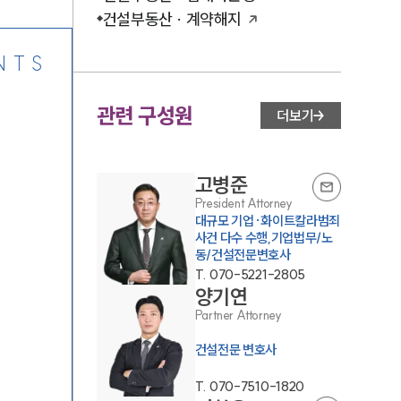
건설부동산 · 계약해지
NTS
관련 구성원
더보기
고병준
President Attorney
대규모 기업·화이트칼라범죄
사건 다수 수행,기업법무/노
동/건설전문변호사
T.
070-5221-2805
양기연
Partner Attorney
건설전문 변호사
T.
070-7510-1820