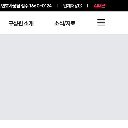
변호사상담 접수
1660-0124
인재채용
AI대륜
구성원 소개
소식/자료