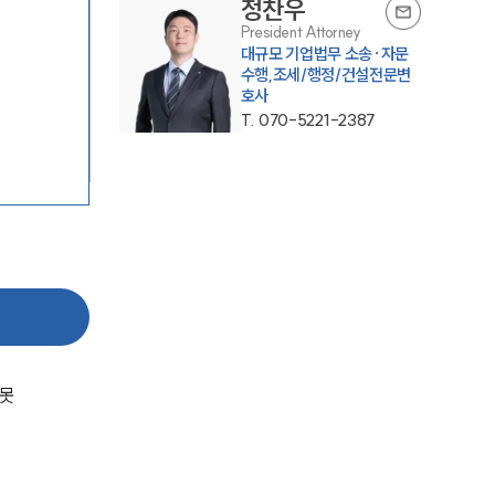
정찬우
President Attorney
대규모 기업법무 소송·자문
수행,조세/행정/건설전문변
호사
T.
070-5221-2387
팀소개
팀소개
대륜의 강점
오시는 길
 못
글로벌 파트너 로펌
고객의 소리
통합검색