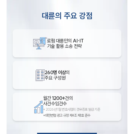
대륜의 주요 강점
로펌 대륜만의
AI·IT
기술 활용 소송 전략
260명 이상
의
주요 구성원
월간
1200+
건의
사건수임건수
*
2026년 1월 변호사협회 경유증표 발급 기준
*대한변협 광고 규정 제4조 제1호 준수