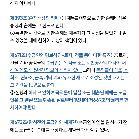
하지 아니하다.
제393조(손해배상의 범위)
 ①채무불이행으로 인한 손해배상은 
통상의 손해를 그 한도로 한다.
②특별한 사정으로 인한 손해는 채무자가 그 사정을 알았거나 알 
수 있었을 때에 한하여 배상의 책임이 있다.
제671조(수급인의 담보책임-토지, 건물 등에 대한 특칙)
 ①토지, 
건물 기타 공작물의 
수급인은 목적물 또는 지반공사의 하자에 대
하여 인도 후 5년간 담보의 책임이 있다.
 그러나 
목적물이 석조, 석
회조, 연와조, 금속 기타 이와 유사한 재료로 조성된 것인 때에는 
그 기간을 10년으로 한다.
②전항의 
하자로 인하여 목적물이 멸실 또는 훼손된 때에는 도급
인은 그 멸실 또는 훼손된 날로부터 1년내에 제667조의 권리를 행
사하여야 한다.
제673조(완성전의 도급인의 해제권)
 수급인이 일을 완성하기 전
에는 도급인은 손해를 배상하고 계약을 해제할 수 있다.