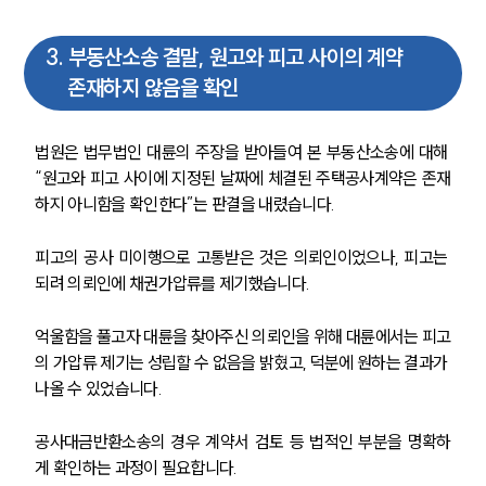
대륜의 강점
오시는 길
3
.
부동산소송 결말, 원고와 피고 사이의 계약
글로벌 파트너 로펌
고객의 소리
존재하지 않음을 확인
통합검색
AI대륜
법원은 법무법인 대륜의 주장을 받아들여 본 부동산소송에 대해 
“원고와 피고 사이에 지정된 날짜에 체결된 주택공사계약은 존재
업무사례
하지 아니함을 확인한다”는 판결을 내렸습니다.
주요 업무사례
사례분석/최신동향
피고의 공사 미이행으로 고통받은 것은 의뢰인이었으나, 피고는 
법률정보
되려 의뢰인에 채권가압류를 제기했습니다.
법률지식인
고객후기
억울함을 풀고자 대륜을 찾아주신 의뢰인을 위해 대륜에서는 피고
의 가압류 제기는 성립할 수 없음을 밝혔고, 덕분에 원하는 결과가 
나올 수 있었습니다.
업무분야
건설부 업무
공사대금반환소송의 경우 계약서 검토 등 법적인 부분을 명확하
전체
게 확인하는 과정이 필요합니다.